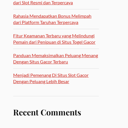
dari Slot Resmi dan Terpercaya
Rahasia Mendapatkan Bonus Melimpah
dari Platform Taruhan Terpercaya
Fitur Keamanan Terbaru yang Melindungi
Pemain dari Penipuan di Situs Togel Gacor
Panduan Memaksimalkan Peluang Menang
Dengan Situs Gacor Terbaru
Menjadi Pemenang Di Situs Slot Gacor
Dengan Peluang Lebih Besar
Recent Comments