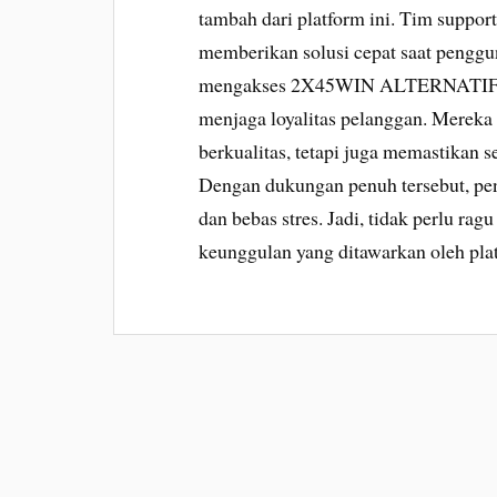
tambah dari platform ini. Tim support
memberikan solusi cepat saat penggun
mengakses 2X45WIN ALTERNATIF. Res
menjaga loyalitas pelanggan. Mereka 
berkualitas, tetapi juga memastikan 
Dengan dukungan penuh tersebut, p
dan bebas stres. Jadi, tidak perlu rag
keunggulan yang ditawarkan oleh plat