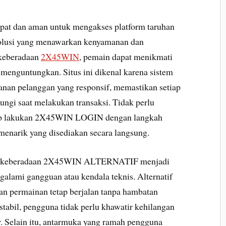
pat dan aman untuk mengakses platform taruhan
 solusi yang menawarkan kenyamanan dan
 keberadaan
2X45WIN
, pemain dapat menikmati
menguntungkan. Situs ini dikenal karena sistem
anan pelanggan yang responsif, memastikan setiap
ungi saat melakukan transaksi. Tidak perlu
ukup lakukan 2X45WIN LOGIN dengan langkah
 menarik yang disediakan secara langsung.
ng, keberadaan 2X45WIN ALTERNATIF menjadi
ngalami gangguan atau kendala teknis. Alternatif
an permainan tetap berjalan tanpa hambatan
stabil, pengguna tidak perlu khawatir kehilangan
. Selain itu, antarmuka yang ramah pengguna