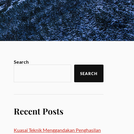
Search
SEARCH
Recent Posts
Kuasai Teknik Menggandakan Penghasilan