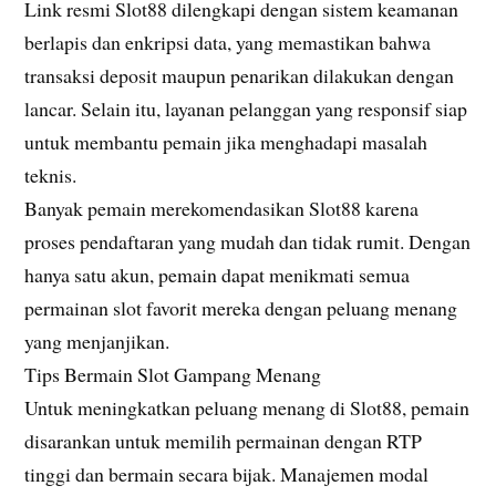
Link resmi Slot88 dilengkapi dengan sistem keamanan
berlapis dan enkripsi data, yang memastikan bahwa
transaksi deposit maupun penarikan dilakukan dengan
lancar. Selain itu, layanan pelanggan yang responsif siap
untuk membantu pemain jika menghadapi masalah
teknis.
Banyak pemain merekomendasikan Slot88 karena
proses pendaftaran yang mudah dan tidak rumit. Dengan
hanya satu akun, pemain dapat menikmati semua
permainan slot favorit mereka dengan peluang menang
yang menjanjikan.
Tips Bermain Slot Gampang Menang
Untuk meningkatkan peluang menang di Slot88, pemain
disarankan untuk memilih permainan dengan RTP
tinggi dan bermain secara bijak. Manajemen modal