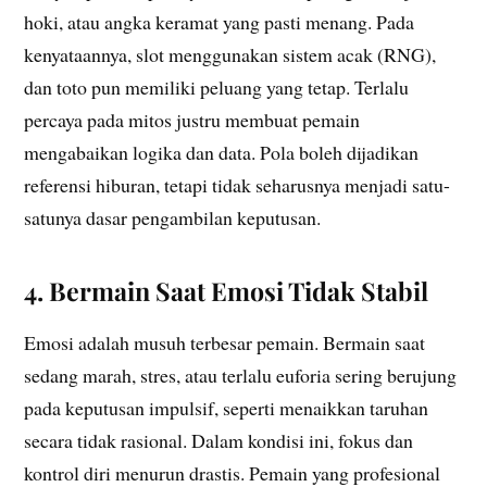
hoki, atau angka keramat yang pasti menang. Pada
kenyataannya, slot menggunakan sistem acak (RNG),
dan toto pun memiliki peluang yang tetap. Terlalu
percaya pada mitos justru membuat pemain
mengabaikan logika dan data. Pola boleh dijadikan
referensi hiburan, tetapi tidak seharusnya menjadi satu-
satunya dasar pengambilan keputusan.
4. Bermain Saat Emosi Tidak Stabil
Emosi adalah musuh terbesar pemain. Bermain saat
sedang marah, stres, atau terlalu euforia sering berujung
pada keputusan impulsif, seperti menaikkan taruhan
secara tidak rasional. Dalam kondisi ini, fokus dan
kontrol diri menurun drastis. Pemain yang profesional