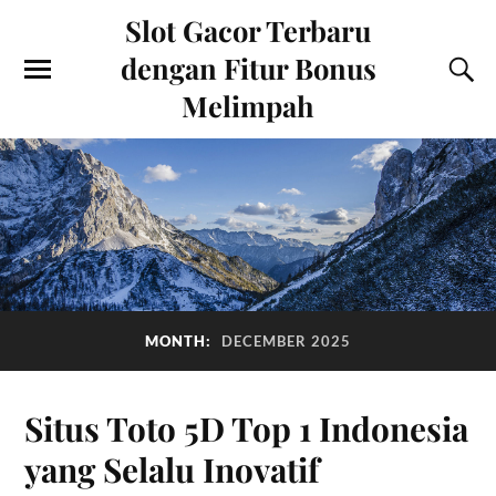
Slot Gacor Terbaru
dengan Fitur Bonus
Melimpah
MONTH:
DECEMBER 2025
Situs Toto 5D Top 1 Indonesia
yang Selalu Inovatif