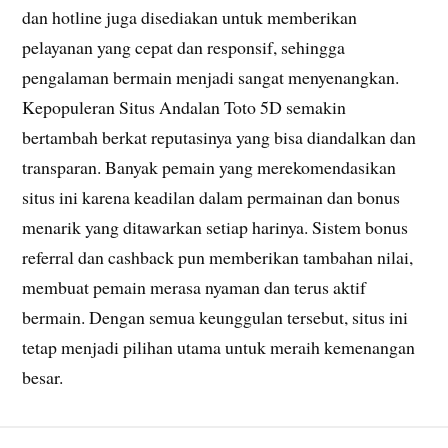
dan hotline juga disediakan untuk memberikan
pelayanan yang cepat dan responsif, sehingga
pengalaman bermain menjadi sangat menyenangkan.
Kepopuleran Situs Andalan Toto 5D semakin
bertambah berkat reputasinya yang bisa diandalkan dan
transparan. Banyak pemain yang merekomendasikan
situs ini karena keadilan dalam permainan dan bonus
menarik yang ditawarkan setiap harinya. Sistem bonus
referral dan cashback pun memberikan tambahan nilai,
membuat pemain merasa nyaman dan terus aktif
bermain. Dengan semua keunggulan tersebut, situs ini
tetap menjadi pilihan utama untuk meraih kemenangan
besar.