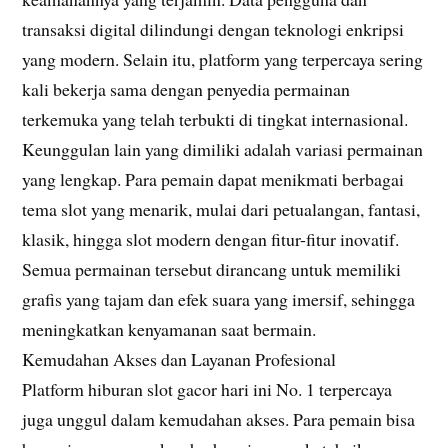
transaksi digital dilindungi dengan teknologi enkripsi
yang modern. Selain itu, platform yang terpercaya sering
kali bekerja sama dengan penyedia permainan
terkemuka yang telah terbukti di tingkat internasional.
Keunggulan lain yang dimiliki adalah variasi permainan
yang lengkap. Para pemain dapat menikmati berbagai
tema slot yang menarik, mulai dari petualangan, fantasi,
klasik, hingga slot modern dengan fitur-fitur inovatif.
Semua permainan tersebut dirancang untuk memiliki
grafis yang tajam dan efek suara yang imersif, sehingga
meningkatkan kenyamanan saat bermain.
Kemudahan Akses dan Layanan Profesional
Platform hiburan slot gacor hari ini No. 1 terpercaya
juga unggul dalam kemudahan akses. Para pemain bisa