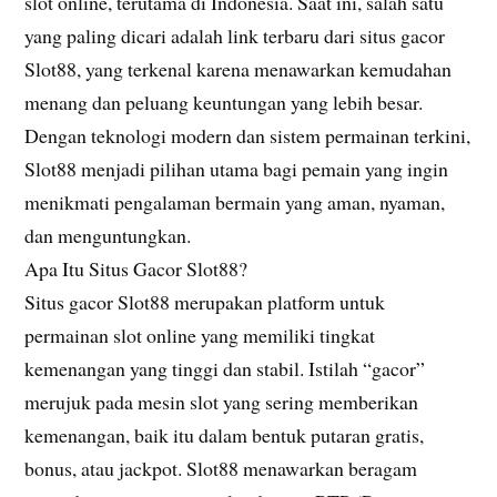
slot online, terutama di Indonesia. Saat ini, salah satu
yang paling dicari adalah link terbaru dari situs gacor
Slot88, yang terkenal karena menawarkan kemudahan
menang dan peluang keuntungan yang lebih besar.
Dengan teknologi modern dan sistem permainan terkini,
Slot88 menjadi pilihan utama bagi pemain yang ingin
menikmati pengalaman bermain yang aman, nyaman,
dan menguntungkan.
Apa Itu Situs Gacor Slot88?
Situs gacor Slot88 merupakan platform untuk
permainan slot online yang memiliki tingkat
kemenangan yang tinggi dan stabil. Istilah “gacor”
merujuk pada mesin slot yang sering memberikan
kemenangan, baik itu dalam bentuk putaran gratis,
bonus, atau jackpot. Slot88 menawarkan beragam