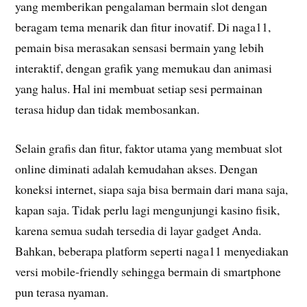
yang memberikan pengalaman bermain slot dengan
beragam tema menarik dan fitur inovatif. Di naga11,
pemain bisa merasakan sensasi bermain yang lebih
interaktif, dengan grafik yang memukau dan animasi
yang halus. Hal ini membuat setiap sesi permainan
terasa hidup dan tidak membosankan.
Selain grafis dan fitur, faktor utama yang membuat slot
online diminati adalah kemudahan akses. Dengan
koneksi internet, siapa saja bisa bermain dari mana saja,
kapan saja. Tidak perlu lagi mengunjungi kasino fisik,
karena semua sudah tersedia di layar gadget Anda.
Bahkan, beberapa platform seperti naga11 menyediakan
versi mobile-friendly sehingga bermain di smartphone
pun terasa nyaman.