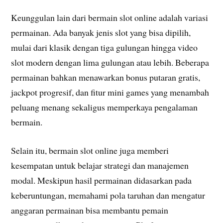
Keunggulan lain dari bermain slot online adalah variasi
permainan. Ada banyak jenis slot yang bisa dipilih,
mulai dari klasik dengan tiga gulungan hingga video
slot modern dengan lima gulungan atau lebih. Beberapa
permainan bahkan menawarkan bonus putaran gratis,
jackpot progresif, dan fitur mini games yang menambah
peluang menang sekaligus memperkaya pengalaman
bermain.
Selain itu, bermain slot online juga memberi
kesempatan untuk belajar strategi dan manajemen
modal. Meskipun hasil permainan didasarkan pada
keberuntungan, memahami pola taruhan dan mengatur
anggaran permainan bisa membantu pemain