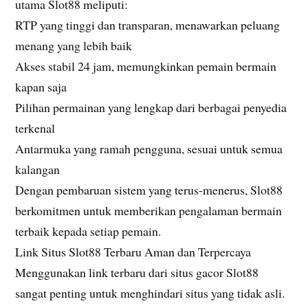
utama Slot88 meliputi:
RTP yang tinggi dan transparan, menawarkan peluang
menang yang lebih baik
Akses stabil 24 jam, memungkinkan pemain bermain
kapan saja
Pilihan permainan yang lengkap dari berbagai penyedia
terkenal
Antarmuka yang ramah pengguna, sesuai untuk semua
kalangan
Dengan pembaruan sistem yang terus-menerus, Slot88
berkomitmen untuk memberikan pengalaman bermain
terbaik kepada setiap pemain.
Link Situs Slot88 Terbaru Aman dan Terpercaya
Menggunakan link terbaru dari situs gacor Slot88
sangat penting untuk menghindari situs yang tidak asli.