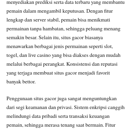
menyediakan prediksi serta data terbaru yang membantu
pemain dalam mengambil keputusan. Dengan fitur
lengkap dan server stabil, pemain bisa menikmati
permainan tanpa hambatan, sehingga peluang menang
semakin besar. Selain itu, situs gacor biasanya
menawarkan berbagai jenis permainan seperti slot,
togel, dan live casino yang bisa diakses dengan mudah
melalui berbagai perangkat. Konsistensi dan reputasi
yang terjaga membuat situs gacor menjadi favorit
banyak bettor.
Penggunaan situs gacor juga sangat menguntungkan
dari segi keamanan dan privasi. Sistem enkripsi canggih
melindungi data pribadi serta transaksi keuangan
pemain, sehingga merasa tenang saat bermain. Fitur