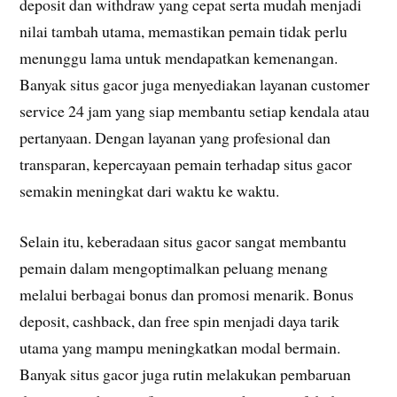
deposit dan withdraw yang cepat serta mudah menjadi
nilai tambah utama, memastikan pemain tidak perlu
menunggu lama untuk mendapatkan kemenangan.
Banyak situs gacor juga menyediakan layanan customer
service 24 jam yang siap membantu setiap kendala atau
pertanyaan. Dengan layanan yang profesional dan
transparan, kepercayaan pemain terhadap situs gacor
semakin meningkat dari waktu ke waktu.
Selain itu, keberadaan situs gacor sangat membantu
pemain dalam mengoptimalkan peluang menang
melalui berbagai bonus dan promosi menarik. Bonus
deposit, cashback, dan free spin menjadi daya tarik
utama yang mampu meningkatkan modal bermain.
Banyak situs gacor juga rutin melakukan pembaruan