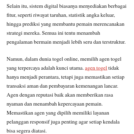
Selain itu, sistem digital biasanya menyediakan berbagai
fitur, seperti riwayat taruhan, statistik angka keluar,
hingga prediksi yang membantu pemain merencanakan
strategi mereka. Semua ini tentu menambah
pengalaman bermain menjadi lebih seru dan terstruktur.
Namun, dalam dunia togel online, memilih agen togel
yang terpercaya adalah kunci utama.
agen togel
tidak
hanya menjadi perantara, tetapi juga memastikan setiap
transaksi aman dan pembayaran kemenangan lancar.
Agen dengan reputasi baik akan memberikan rasa
nyaman dan menambah kepercayaan pemain.
Memastikan agen yang dipilih memiliki layanan
pelanggan responsif juga penting agar setiap kendala
bisa segera diatasi.