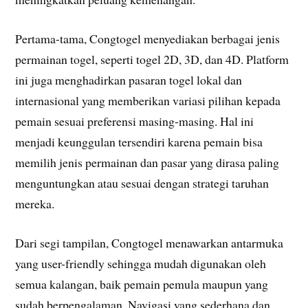
Pertama-tama, Congtogel menyediakan berbagai jenis
permainan togel, seperti togel 2D, 3D, dan 4D. Platform
ini juga menghadirkan pasaran togel lokal dan
internasional yang memberikan variasi pilihan kepada
pemain sesuai preferensi masing-masing. Hal ini
menjadi keunggulan tersendiri karena pemain bisa
memilih jenis permainan dan pasar yang dirasa paling
menguntungkan atau sesuai dengan strategi taruhan
mereka.
Dari segi tampilan, Congtogel menawarkan antarmuka
yang user-friendly sehingga mudah digunakan oleh
semua kalangan, baik pemain pemula maupun yang
sudah berpengalaman. Navigasi yang sederhana dan