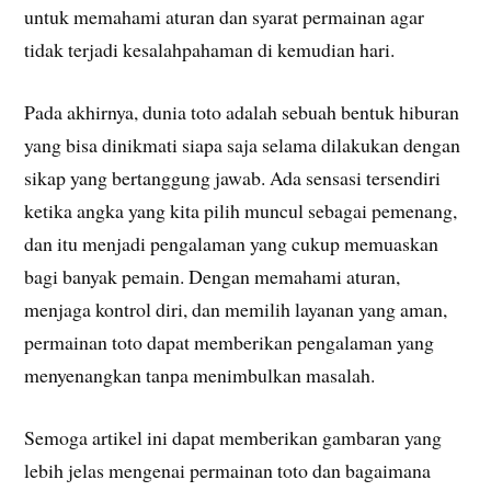
untuk memahami aturan dan syarat permainan agar
tidak terjadi kesalahpahaman di kemudian hari.
Pada akhirnya, dunia toto adalah sebuah bentuk hiburan
yang bisa dinikmati siapa saja selama dilakukan dengan
sikap yang bertanggung jawab. Ada sensasi tersendiri
ketika angka yang kita pilih muncul sebagai pemenang,
dan itu menjadi pengalaman yang cukup memuaskan
bagi banyak pemain. Dengan memahami aturan,
menjaga kontrol diri, dan memilih layanan yang aman,
permainan toto dapat memberikan pengalaman yang
menyenangkan tanpa menimbulkan masalah.
Semoga artikel ini dapat memberikan gambaran yang
lebih jelas mengenai permainan toto dan bagaimana