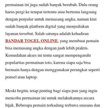
permainan ini juga sudah banyak berubah. Dulu orang
harus pergi ke tempat tertentu atau bertemu langsung
dengan penyalur untuk memasang angka, namun kini
sudah banyak platform digital yang menyediakan
layanan tersebut. Salah satunya adalah kehadiran
BANDAR TOGEL ONLINE
, yang membuat pemain
bisa memasang angka dengan jauh lebih praktis.
Kemudahan akses ini tentu sangat mempengaruhi
popularitas permainan toto, karena siapa saja bisa
bermain hanya dengan menggunakan perangkat seperti
ponsel atau laptop.
Meski begitu, tetap penting bagi siapa pun yang ingin
mencoba permainan ini untuk melakukannya secara
bijak. Beberapa pemain terkadang terbawa suasana dan