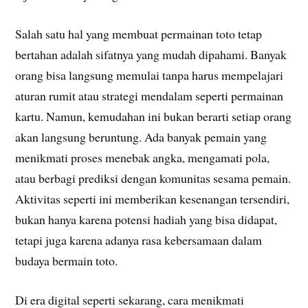
Salah satu hal yang membuat permainan toto tetap
bertahan adalah sifatnya yang mudah dipahami. Banyak
orang bisa langsung memulai tanpa harus mempelajari
aturan rumit atau strategi mendalam seperti permainan
kartu. Namun, kemudahan ini bukan berarti setiap orang
akan langsung beruntung. Ada banyak pemain yang
menikmati proses menebak angka, mengamati pola,
atau berbagi prediksi dengan komunitas sesama pemain.
Aktivitas seperti ini memberikan kesenangan tersendiri,
bukan hanya karena potensi hadiah yang bisa didapat,
tetapi juga karena adanya rasa kebersamaan dalam
budaya bermain toto.
Di era digital seperti sekarang, cara menikmati