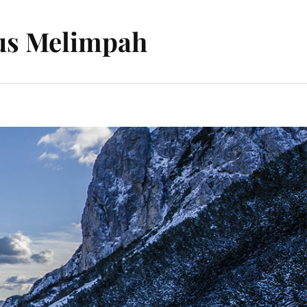
nus Melimpah