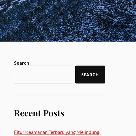
Search
SEARCH
Recent Posts
Fitur Keamanan Terbaru yang Melindungi