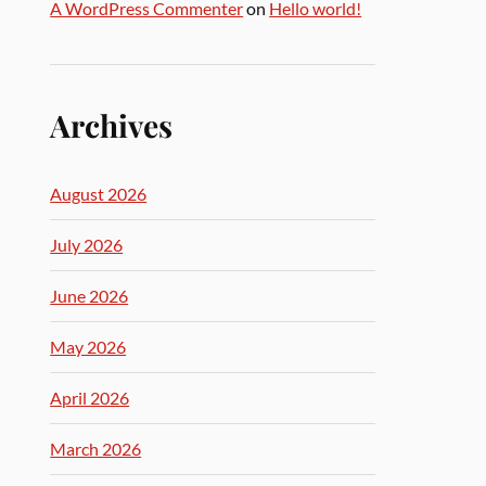
A WordPress Commenter
on
Hello world!
Archives
August 2026
July 2026
June 2026
May 2026
April 2026
March 2026