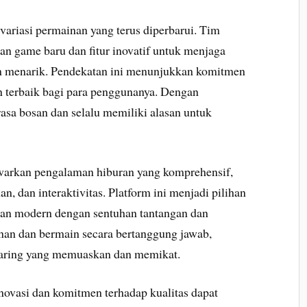
variasi permainan yang terus diperbarui. Tim
n game baru dan fitur inovatif untuk menjaga
n menarik. Pendekatan ini menunjukkan komitmen
terbaik bagi para penggunanya. Dengan
asa bosan dan selalu memiliki alasan untuk
arkan pengalaman hiburan yang komprehensif,
dan interaktivitas. Platform ini menjadi pilihan
ran modern dengan sentuhan tantangan dan
an dan bermain secara bertanggung jawab,
daring yang memuaskan dan memikat.
vasi dan komitmen terhadap kualitas dapat