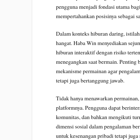
pengguna menjadi fondasi utama bag
mempertahankan posisinya sebagai sa
Dalam konteks hiburan daring, istila
hangat. Haba Win menyediakan sejum
hiburan interaktif dengan risiko tert
menegangkan saat bermain. Penting 
mekanisme permainan agar pengalama
tetapi juga bertanggung jawab.
Tidak hanya menawarkan permainan,
platformnya. Pengguna dapat berint
komunitas, dan bahkan mengikuti tu
dimensi sosial dalam pengalaman be
untuk kesenangan pribadi tetapi jug