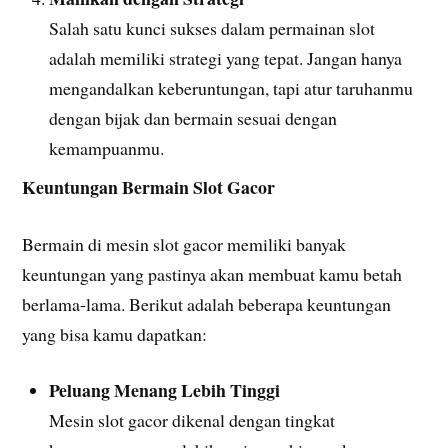
Salah satu kunci sukses dalam permainan slot
adalah memiliki strategi yang tepat. Jangan hanya
mengandalkan keberuntungan, tapi atur taruhanmu
dengan bijak dan bermain sesuai dengan
kemampuanmu.
Keuntungan Bermain Slot Gacor
Bermain di mesin slot gacor memiliki banyak
keuntungan yang pastinya akan membuat kamu betah
berlama-lama. Berikut adalah beberapa keuntungan
yang bisa kamu dapatkan:
Peluang Menang Lebih Tinggi
Mesin slot gacor dikenal dengan tingkat