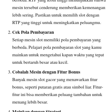
mesin tersebut cenderung memberikan kemenangan
lebih sering. Pastikan untuk memilih slot dengan
RTP yang tinggi untuk meningkatkan peluangmu.
Cek Pola Pembayaran
Setiap mesin slot memiliki pola pembayaran yang
berbeda. Pelajari pola pembayaran slot yang kamu
mainkan untuk mengetahui kapan waktu yang tepat
untuk bertaruh besar atau kecil.
Cobalah Mesin dengan Fitur Bonus
Banyak mesin slot gacor yang menawarkan fitur
bonus, seperti putaran gratis atau simbol liar. Fitur-
fitur ini bisa memberikan peluang tambahan untuk
menang lebih besar.
Mainkan dengan Strategi