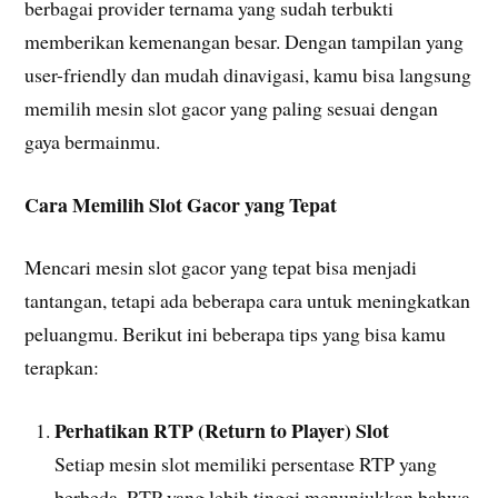
berbagai provider ternama yang sudah terbukti
memberikan kemenangan besar. Dengan tampilan yang
user-friendly dan mudah dinavigasi, kamu bisa langsung
memilih mesin slot gacor yang paling sesuai dengan
gaya bermainmu.
Cara Memilih Slot Gacor yang Tepat
Mencari mesin slot gacor yang tepat bisa menjadi
tantangan, tetapi ada beberapa cara untuk meningkatkan
peluangmu. Berikut ini beberapa tips yang bisa kamu
terapkan:
Perhatikan RTP (Return to Player) Slot
Setiap mesin slot memiliki persentase RTP yang
berbeda. RTP yang lebih tinggi menunjukkan bahwa