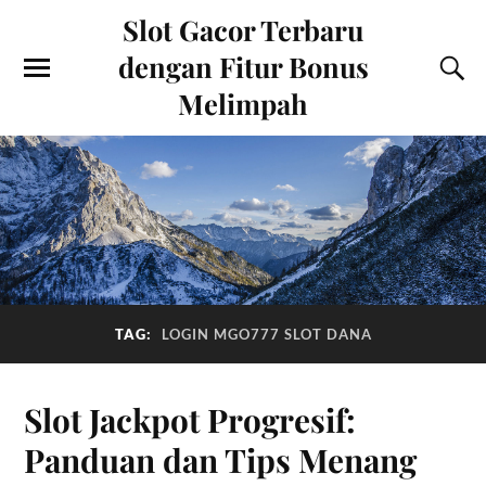
Slot Gacor Terbaru
dengan Fitur Bonus
Melimpah
TAG:
LOGIN MGO777 SLOT DANA
Slot Jackpot Progresif:
Panduan dan Tips Menang