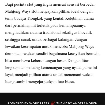
Bagi pecinta slot yang ingin mencari sensasi berbeda,
Mahjong Ways slot menyajikan pilihan ideal dengan
tema budaya Tiongkok yang kental. Kelebihan utama
dari permainan ini terletak pada kemampuannya
menghadirkan nuansa tradisional sekaligus inovatif,
sehingga cocok untuk berbagai kalangan. Jangan
lewatkan kesempatan untuk mencoba Mahjong Ways
demo dan rasakan sendiri bagaimana keasyikan bermain
bisa membawa keberuntungan besar. Dengan fitur
lengkap dan peluang kemenangan yang nyata, game ini
layak menjadi pilihan utama untuk menemani waktu
luang sambil mengejar jackpot luar biasa.
&
POWERED BY
WORDPRESS
THEME BY
ANDERS NORÉN