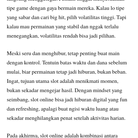
tipe game dengan gaya bermain mereka. Kalau lo tipe
yang sabar dan cari big hit, pilih volatilitas tinggi. Tapi
kalau mau permainan yang stabil dan nggak terlalu
menegangkan, volatilitas rendah bisa jadi pilihan.
Meski seru dan menghibur, tetap penting buat main
dengan kontrol. Tentuin batas waktu dan dana sebelum
mulai, biar permainan tetap jadi hiburan, bukan beban.
Ingat, tujuan utama slot adalah menikmati momen,
bukan sekadar mengejar hasil. Dengan mindset yang
seimbang, slot online bisa jadi hiburan digital yang fun
dan refreshing, apalagi buat ngisi waktu luang atau
sekadar menghilangkan penat setelah aktivitas harian.
Pada akhirnya, slot online adalah kombinasi antara