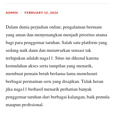
ADMIN
FEBRUARY 15, 2026
Dalam dunia perjudian online, pengalaman bermain
yang aman dan menyenangkan menjadi prioritas utama
bagi para penggemar taruhan. Salah satu platform yang
sedang naik daun dan menawarkan sensasi tak
terlupakan adalah naga11. Situs ini dikenal karena
kemudahan akses serta tampilan yang menarik,
membuat pemain betah berlama-lama menelusuri
berbagai permainan seru yang disajikan. Tidak heran
jika naga11 berhasil menarik perhatian banyak
penggemar taruhan dari berbagai kalangan, baik pemula
maupun profesional.