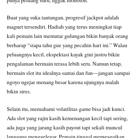
Buat yang suka tantangan, progresif jackpot adalah
magnet tersendiri. Hadiah yang terus meningkat tiap
kali pemain lain memutar gulungan bikin banyak orang
berharap “siapa tahu gue yang pecahin hari ini.” Walau
peluangnya kecil, ekspektasi kayak gini justru bikin
pengalaman bermain terasa lebih seru. Namun tetap,
bermain slot itu idealnya santai dan fun—jangan sampai
ngoyo ngejar menang besar karena ujungnya malah
bikin stres.
Selain itu, memahami volatilitas game bisa jadi kunci.
Ada slot yang rajin kasih kemenangan kecil tapi sering,
ada juga yang jarang kasih payout tapi sekali muncul
langsung menggelegar. Pemain tinggal menyesuaikan