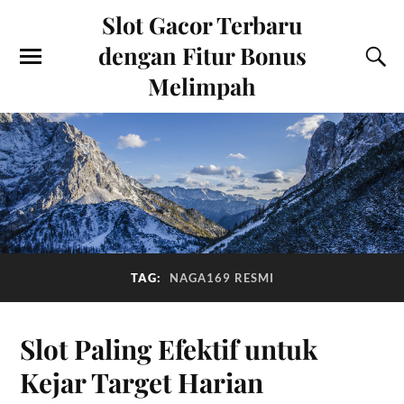
Slot Gacor Terbaru
dengan Fitur Bonus
Melimpah
TAG:
NAGA169 RESMI
Slot Paling Efektif untuk
Kejar Target Harian