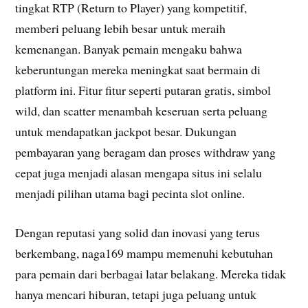
tingkat RTP (Return to Player) yang kompetitif,
memberi peluang lebih besar untuk meraih
kemenangan. Banyak pemain mengaku bahwa
keberuntungan mereka meningkat saat bermain di
platform ini. Fitur fitur seperti putaran gratis, simbol
wild, dan scatter menambah keseruan serta peluang
untuk mendapatkan jackpot besar. Dukungan
pembayaran yang beragam dan proses withdraw yang
cepat juga menjadi alasan mengapa situs ini selalu
menjadi pilihan utama bagi pecinta slot online.
Dengan reputasi yang solid dan inovasi yang terus
berkembang, naga169 mampu memenuhi kebutuhan
para pemain dari berbagai latar belakang. Mereka tidak
hanya mencari hiburan, tetapi juga peluang untuk