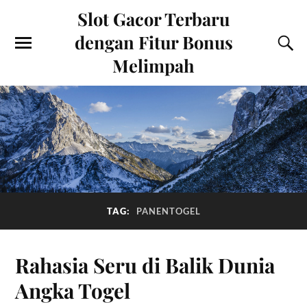
Slot Gacor Terbaru
dengan Fitur Bonus
Melimpah
TAG:
PANENTOGEL
Rahasia Seru di Balik Dunia
Angka Togel