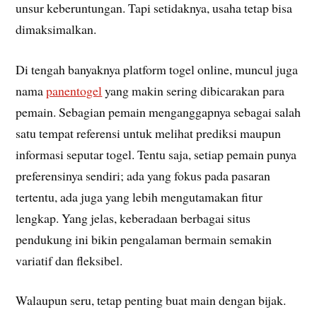
unsur keberuntungan. Tapi setidaknya, usaha tetap bisa
dimaksimalkan.
Di tengah banyaknya platform togel online, muncul juga
nama
panentogel
yang makin sering dibicarakan para
pemain. Sebagian pemain menganggapnya sebagai salah
satu tempat referensi untuk melihat prediksi maupun
informasi seputar togel. Tentu saja, setiap pemain punya
preferensinya sendiri; ada yang fokus pada pasaran
tertentu, ada juga yang lebih mengutamakan fitur
lengkap. Yang jelas, keberadaan berbagai situs
pendukung ini bikin pengalaman bermain semakin
variatif dan fleksibel.
Walaupun seru, tetap penting buat main dengan bijak.