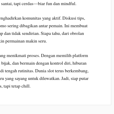
santai, tapi cerdas—biar fun dan mindful.
enghadirkan komunitas yang aktif. Diskusi tips,
mo sering dibagikan antar pemain. Ini membuat
 dan tidak sendirian. Siapa tahu, dari obrolan
ikin permainan makin seru.
ntang menikmati proses. Dengan memilih platform
 bijak, dan bermain dengan kontrol diri, hiburan
di tengah rutinitas. Dunia slot terus berkembang,
u yang sayang untuk dilewatkan. Jadi, siap putar
tapi tetap chill.