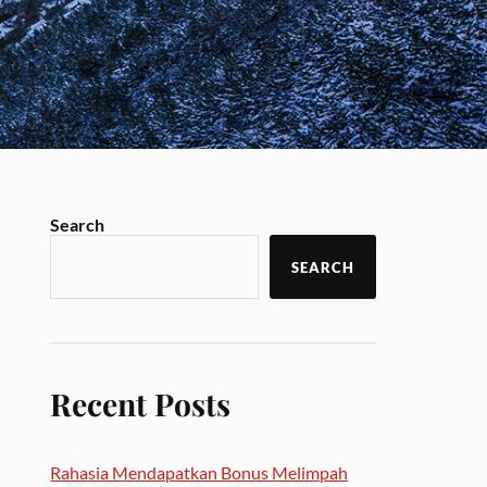
Search
SEARCH
Recent Posts
Rahasia Mendapatkan Bonus Melimpah