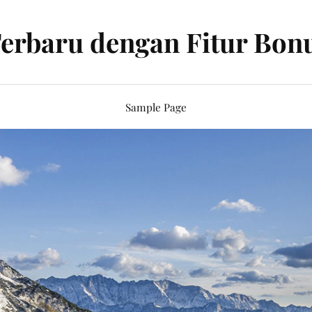
Terbaru dengan Fitur Bo
Sample Page