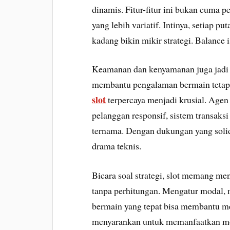
dinamis. Fitur-fitur ini bukan cuma
yang lebih variatif. Intinya, setiap 
kadang bikin mikir strategi. Balance is
Keamanan dan kenyamanan juga jadi f
membantu pengalaman bermain tetap
slot
terpercaya menjadi krusial. Agen
pelanggan responsif, sistem transaksi
ternama. Dengan dukungan yang soli
drama teknis.
Bicara soal strategi, slot memang me
tanpa perhitungan. Mengatur modal,
bermain yang tepat bisa membantu m
menyarankan untuk memanfaatkan mod