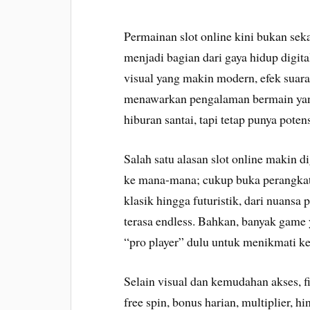
Permainan slot online kini bukan sek
menjadi bagian dari gaya hidup digita
visual yang makin modern, efek suara im
menawarkan pengalaman bermain yang
hiburan santai, tapi tetap punya pote
Salah satu alasan slot online makin
ke mana-mana; cukup buka perangkat,
klasik hingga futuristik, dari nuansa
terasa endless. Bahkan, banyak game 
“pro player” dulu untuk menikmati k
Selain visual dan kemudahan akses, f
free spin, bonus harian, multiplier, 