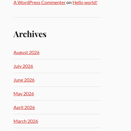
A WordPress Commenter
on
Hello world!
Archives
August 2026
July 2026
June 2026
May 2026
April 2026
March 2026