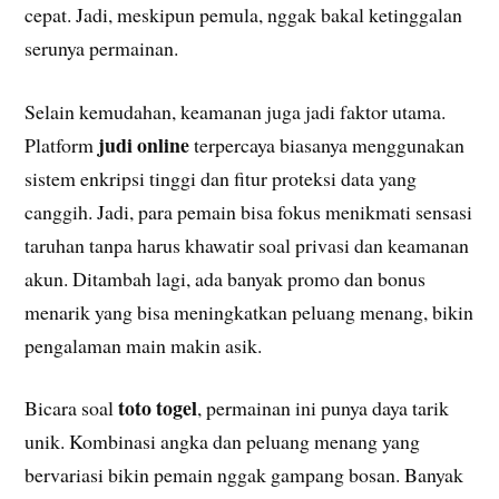
cepat. Jadi, meskipun pemula, nggak bakal ketinggalan
serunya permainan.
Selain kemudahan, keamanan juga jadi faktor utama.
judi online
Platform
terpercaya biasanya menggunakan
sistem enkripsi tinggi dan fitur proteksi data yang
canggih. Jadi, para pemain bisa fokus menikmati sensasi
taruhan tanpa harus khawatir soal privasi dan keamanan
akun. Ditambah lagi, ada banyak promo dan bonus
menarik yang bisa meningkatkan peluang menang, bikin
pengalaman main makin asik.
toto togel
Bicara soal
, permainan ini punya daya tarik
unik. Kombinasi angka dan peluang menang yang
bervariasi bikin pemain nggak gampang bosan. Banyak