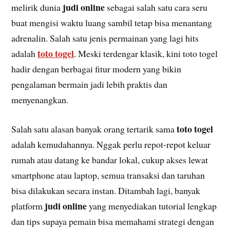
judi online
melirik dunia
sebagai salah satu cara seru
buat mengisi waktu luang sambil tetap bisa menantang
adrenalin. Salah satu jenis permainan yang lagi hits
toto togel
adalah
. Meski terdengar klasik, kini toto togel
hadir dengan berbagai fitur modern yang bikin
pengalaman bermain jadi lebih praktis dan
menyenangkan.
toto togel
Salah satu alasan banyak orang tertarik sama
adalah kemudahannya. Nggak perlu repot-repot keluar
rumah atau datang ke bandar lokal, cukup akses lewat
smartphone atau laptop, semua transaksi dan taruhan
bisa dilakukan secara instan. Ditambah lagi, banyak
judi online
platform
yang menyediakan tutorial lengkap
dan tips supaya pemain bisa memahami strategi dengan