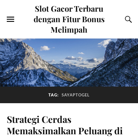
Slot Gacor Terbaru
dengan Fitur Bonus
Melimpah
TAG:
SAYAPTOGEL
Strategi Cerdas
Memaksimalkan Peluang di