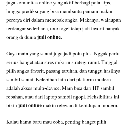
juga komunitas online yang aktif berbagi pola, tips,
hingga prediksi yang bisa membantu pemain makin
percaya diri dalam menebak angka. Makanya, walaupun
terdengar sederhana, toto togel tetap jadi favorit banyak
judi online
orang di dunia
.
Gaya main yang santai juga jadi poin plus. Nggak perlu
serius banget atau stres mikirin strategi rumit. Tinggal
pilih angka favorit, pasang taruhan, dan tunggu hasilnya
sambil santai. Kelebihan lain dari platform modern
adalah akses multi-device. Main bisa dari HP sambil
rebahan, atau dari laptop sambil ngopi. Fleksibilitas ini
judi online
bikin
makin relevan di kehidupan modern.
Kalau kamu baru mau coba, penting banget pilih