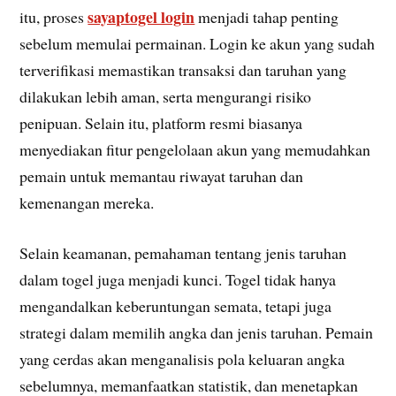
sayaptogel login
itu, proses
menjadi tahap penting
sebelum memulai permainan. Login ke akun yang sudah
terverifikasi memastikan transaksi dan taruhan yang
dilakukan lebih aman, serta mengurangi risiko
penipuan. Selain itu, platform resmi biasanya
menyediakan fitur pengelolaan akun yang memudahkan
pemain untuk memantau riwayat taruhan dan
kemenangan mereka.
Selain keamanan, pemahaman tentang jenis taruhan
dalam togel juga menjadi kunci. Togel tidak hanya
mengandalkan keberuntungan semata, tetapi juga
strategi dalam memilih angka dan jenis taruhan. Pemain
yang cerdas akan menganalisis pola keluaran angka
sebelumnya, memanfaatkan statistik, dan menetapkan