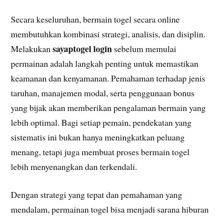
Secara keseluruhan, bermain togel secara online
membutuhkan kombinasi strategi, analisis, dan disiplin.
sayaptogel login
Melakukan
sebelum memulai
permainan adalah langkah penting untuk memastikan
keamanan dan kenyamanan. Pemahaman terhadap jenis
taruhan, manajemen modal, serta penggunaan bonus
yang bijak akan memberikan pengalaman bermain yang
lebih optimal. Bagi setiap pemain, pendekatan yang
sistematis ini bukan hanya meningkatkan peluang
menang, tetapi juga membuat proses bermain togel
lebih menyenangkan dan terkendali.
Dengan strategi yang tepat dan pemahaman yang
mendalam, permainan togel bisa menjadi sarana hiburan