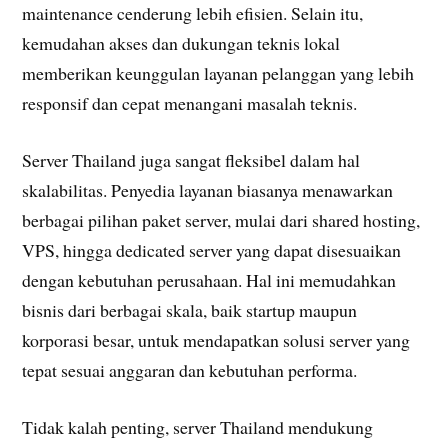
maintenance cenderung lebih efisien. Selain itu,
kemudahan akses dan dukungan teknis lokal
memberikan keunggulan layanan pelanggan yang lebih
responsif dan cepat menangani masalah teknis.
Server Thailand juga sangat fleksibel dalam hal
skalabilitas. Penyedia layanan biasanya menawarkan
berbagai pilihan paket server, mulai dari shared hosting,
VPS, hingga dedicated server yang dapat disesuaikan
dengan kebutuhan perusahaan. Hal ini memudahkan
bisnis dari berbagai skala, baik startup maupun
korporasi besar, untuk mendapatkan solusi server yang
tepat sesuai anggaran dan kebutuhan performa.
Tidak kalah penting, server Thailand mendukung