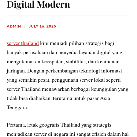
Digital Modern
ADMIN
JULY 16, 2025
server thailand
kini menjadi pilihan strategis bagi
banyak perusahaan dan penyedia layanan digital yang
mengutamakan kecepatan, stabilitas, dan keamanan
jaringan. Dengan perkembangan teknologi informasi
yang semakin pesat, penggunaan server lokal seperti
server Thailand menawarkan berbagai keunggulan yang
tidak bisa diabaikan, terutama untuk pasar Asia
Tenggara.
Pertama, letak geografis Thailand yang strategis
menjadikan server di negara ini sangat efisien dalam hal