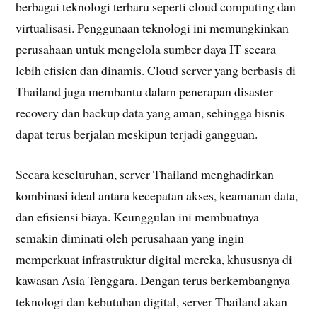
berbagai teknologi terbaru seperti cloud computing dan
virtualisasi. Penggunaan teknologi ini memungkinkan
perusahaan untuk mengelola sumber daya IT secara
lebih efisien dan dinamis. Cloud server yang berbasis di
Thailand juga membantu dalam penerapan disaster
recovery dan backup data yang aman, sehingga bisnis
dapat terus berjalan meskipun terjadi gangguan.
Secara keseluruhan, server Thailand menghadirkan
kombinasi ideal antara kecepatan akses, keamanan data,
dan efisiensi biaya. Keunggulan ini membuatnya
semakin diminati oleh perusahaan yang ingin
memperkuat infrastruktur digital mereka, khususnya di
kawasan Asia Tenggara. Dengan terus berkembangnya
teknologi dan kebutuhan digital, server Thailand akan