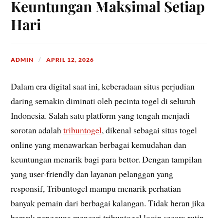
Keuntungan Maksimal Setiap
Hari
ADMIN
APRIL 12, 2026
Dalam era digital saat ini, keberadaan situs perjudian
daring semakin diminati oleh pecinta togel di seluruh
Indonesia. Salah satu platform yang tengah menjadi
sorotan adalah
tribuntogel
, dikenal sebagai situs togel
online yang menawarkan berbagai kemudahan dan
keuntungan menarik bagi para bettor. Dengan tampilan
yang user-friendly dan layanan pelanggan yang
responsif, Tribuntogel mampu menarik perhatian
banyak pemain dari berbagai kalangan. Tidak heran jika
banyak pengguna mencari tribuntogel login secara rutin