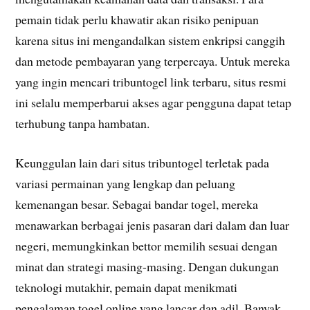
pemain tidak perlu khawatir akan risiko penipuan
karena situs ini mengandalkan sistem enkripsi canggih
dan metode pembayaran yang terpercaya. Untuk mereka
yang ingin mencari tribuntogel link terbaru, situs resmi
ini selalu memperbarui akses agar pengguna dapat tetap
terhubung tanpa hambatan.
Keunggulan lain dari situs tribuntogel terletak pada
variasi permainan yang lengkap dan peluang
kemenangan besar. Sebagai bandar togel, mereka
menawarkan berbagai jenis pasaran dari dalam dan luar
negeri, memungkinkan bettor memilih sesuai dengan
minat dan strategi masing-masing. Dengan dukungan
teknologi mutakhir, pemain dapat menikmati
pengalaman togel online yang lancar dan adil. Banyak