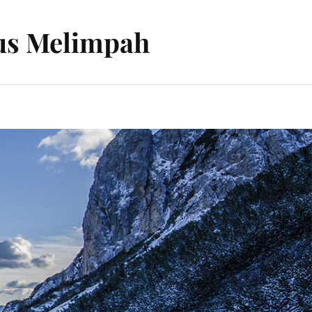
nus Melimpah