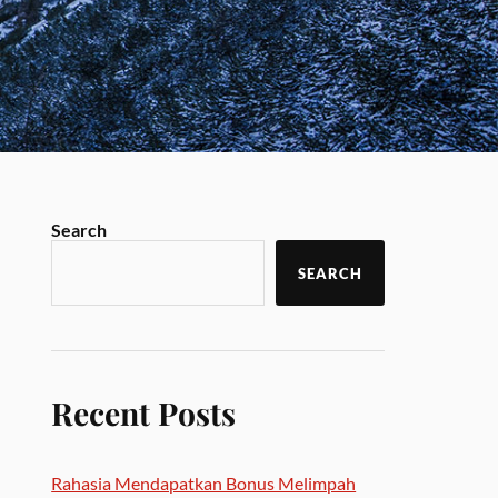
Search
SEARCH
Recent Posts
Rahasia Mendapatkan Bonus Melimpah