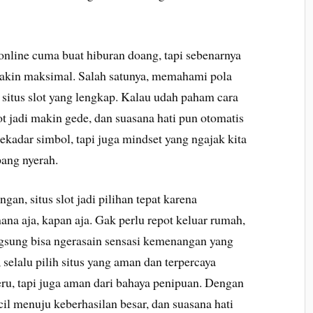
nline cuma buat hiburan doang, tapi sebenarnya
makin maksimal. Salah satunya, memahami pola
situs slot yang lengkap. Kalau udah paham cara
ot jadi makin gede, dan suasana hati pun otomatis
kadar simbol, tapi juga mindset yang ngajak kita
pang nyerah.
n, situs slot jadi pilihan tepat karena
a aja, kapan aja. Gak perlu repot keluar rumah,
ngsung bisa ngerasain sensasi kemenangan yang
 selalu pilih situs yang aman dan terpercaya
u, tapi juga aman dari bahaya penipuan. Dengan
ecil menuju keberhasilan besar, dan suasana hati