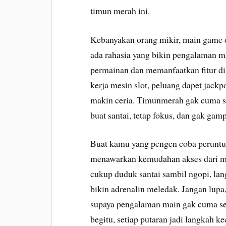
timun merah ini.
Kebanyakan orang mikir, main game o
ada rahasia yang bikin pengalaman 
permainan dan memanfaatkan fitur di 
kerja mesin slot, peluang dapet jackp
makin ceria. Timunmerah gak cuma se
buat santai, tetap fokus, dan gak gam
Buat kamu yang pengen coba peruntunga
menawarkan kemudahan akses dari man
cukup duduk santai sambil ngopi, la
bikin adrenalin meledak. Jangan lupa,
supaya pengalaman main gak cuma ser
begitu, setiap putaran jadi langkah k