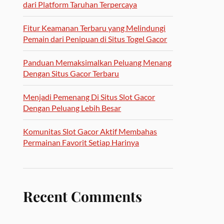
dari Platform Taruhan Terpercaya
Fitur Keamanan Terbaru yang Melindungi
Pemain dari Penipuan di Situs Togel Gacor
Panduan Memaksimalkan Peluang Menang
Dengan Situs Gacor Terbaru
Menjadi Pemenang Di Situs Slot Gacor
Dengan Peluang Lebih Besar
Komunitas Slot Gacor Aktif Membahas
Permainan Favorit Setiap Harinya
Recent Comments