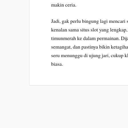
makin ceria.
Jadi, gak perlu bingung lagi mencari 
kenalan sama situs slot yang lengkap
timunmerah ke dalam permainan. Dij
semangat, dan pastinya bikin ketagih
seru menunggu di ujung jari, cukup k
biasa.