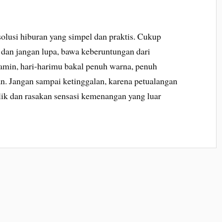
solusi hiburan yang simpel dan praktis. Cukup
, dan jangan lupa, bawa keberuntungan dari
amin, hari-harimu bakal penuh warna, penuh
an. Jangan sampai ketinggalan, karena petualangan
lik dan rasakan sensasi kemenangan yang luar