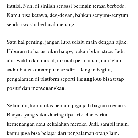
intuisi. Nah, di sinilah sensasi bermain terasa berbeda.
Kamu bisa ketawa, deg-degan, bahkan senyum-senyum
sendiri waktu berhasil menang.
Satu hal penting, jangan lupa selalu main dengan bijak.
Hiburan itu harus bikin happy, bukan bikin stres. Jadi,
atur waktu dan modal, nikmati permainan, dan tetap
sadar batas kemampuan sendiri. Dengan begitu,
tarungtoto
pengalaman di platform seperti
bisa tetap
positif dan menyenangkan.
Selain itu, komunitas pemain juga jadi bagian menarik.
Banyak yang suka sharing tips, trik, dan cerita
kemenangan atau kekalahan mereka. Jadi, sambil main,
kamu juga bisa belajar dari pengalaman orang lain.