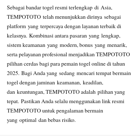
Sebagai bandar togel resmi terlengkap di Asia,
TEMPOTOTO telah menunjukkan dirinya sebagai
platform yang terpercaya dengan layanan terbaik di
kelasnya. Kombinasi antara pasaran yang lengkap,
sistem keamanan yang modern, bonus yang menarik,
serta pelayanan profesional menjadikan TEMPOTOTO
pilihan cerdas bagi para pemain togel online di tahun
2025. Bagi Anda yang sedang mencari tempat bermain
togel dengan jaminan keamanan, keadilan,
dan keuntungan, TEMPOTOTO adalah pilihan yang
tepat. Pastikan Anda selalu menggunakan link resmi
TEMPOTOTO untuk pengalaman bermain
yang optimal dan bebas risiko.