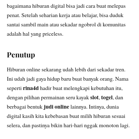
bagaimana hiburan digital bisa jadi cara buat melepas
penat. Setelah seharian kerja atau belajar, bisa duduk
santai sambil main atau sekadar ngobrol di komunitas
adalah hal yang priceless.
Penutup
Hiburan online sekarang udah lebih dari sekadar tren.
Ini udah jadi gaya hidup baru buat banyak orang. Nama
rina4d
seperti
hadir buat melengkapi kebutuhan itu,
slot
togel
dengan pilihan permainan seru kayak
,
, dan
judi online
berbagai bentuk
lainnya. Intinya, dunia
digital kasih kita kebebasan buat milih hiburan sesuai
selera, dan pastinya bikin hari-hari nggak monoton lagi.