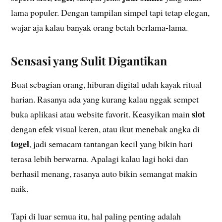
lama populer. Dengan tampilan simpel tapi tetap elegan,
wajar aja kalau banyak orang betah berlama-lama.
Sensasi yang Sulit Digantikan
Buat sebagian orang, hiburan digital udah kayak ritual
harian. Rasanya ada yang kurang kalau nggak sempet
slot
buka aplikasi atau website favorit. Keasyikan main
dengan efek visual keren, atau ikut menebak angka di
togel
, jadi semacam tantangan kecil yang bikin hari
terasa lebih berwarna. Apalagi kalau lagi hoki dan
berhasil menang, rasanya auto bikin semangat makin
naik.
Tapi di luar semua itu, hal paling penting adalah