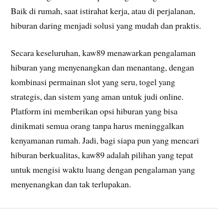
Baik di rumah, saat istirahat kerja, atau di perjalanan,
hiburan daring menjadi solusi yang mudah dan praktis.
Secara keseluruhan, kaw89 menawarkan pengalaman
hiburan yang menyenangkan dan menantang, dengan
kombinasi permainan slot yang seru, togel yang
strategis, dan sistem yang aman untuk judi online.
Platform ini memberikan opsi hiburan yang bisa
dinikmati semua orang tanpa harus meninggalkan
kenyamanan rumah. Jadi, bagi siapa pun yang mencari
hiburan berkualitas, kaw89 adalah pilihan yang tepat
untuk mengisi waktu luang dengan pengalaman yang
menyenangkan dan tak terlupakan.