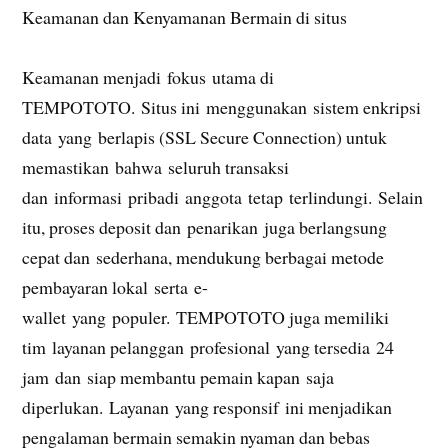
Keamanan dan Kenyamanan Bermain di situs
Keamanan menjadi fokus utama di
TEMPOTOTO. Situs ini menggunakan sistem enkripsi
data yang berlapis (SSL Secure Connection) untuk
memastikan bahwa seluruh transaksi
dan informasi pribadi anggota tetap terlindungi. Selain
itu, proses deposit dan penarikan juga berlangsung
cepat dan sederhana, mendukung berbagai metode
pembayaran lokal serta e-
wallet yang populer. TEMPOTOTO juga memiliki
tim layanan pelanggan profesional yang tersedia 24
jam dan siap membantu pemain kapan saja
diperlukan. Layanan yang responsif ini menjadikan
pengalaman bermain semakin nyaman dan bebas