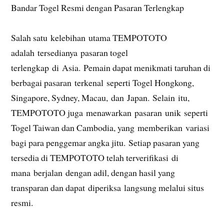
Bandar Togel Resmi dengan Pasaran Terlengkap
Salah satu kelebihan utama TEMPOTOTO
adalah tersedianya pasaran togel
terlengkap di Asia. Pemain dapat menikmati taruhan di
berbagai pasaran terkenal seperti Togel Hongkong,
Singapore, Sydney, Macau, dan Japan. Selain itu,
TEMPOTOTO juga menawarkan pasaran unik seperti
Togel Taiwan dan Cambodia, yang memberikan variasi
bagi para penggemar angka jitu. Setiap pasaran yang
tersedia di TEMPOTOTO telah terverifikasi di
mana berjalan dengan adil, dengan hasil yang
transparan dan dapat diperiksa langsung melalui situs
resmi.