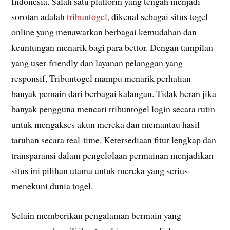
Indonesia. Salah satu platform yang tengah menjadi
sorotan adalah
tribuntogel
, dikenal sebagai situs togel
online yang menawarkan berbagai kemudahan dan
keuntungan menarik bagi para bettor. Dengan tampilan
yang user-friendly dan layanan pelanggan yang
responsif, Tribuntogel mampu menarik perhatian
banyak pemain dari berbagai kalangan. Tidak heran jika
banyak pengguna mencari tribuntogel login secara rutin
untuk mengakses akun mereka dan memantau hasil
taruhan secara real-time. Ketersediaan fitur lengkap dan
transparansi dalam pengelolaan permainan menjadikan
situs ini pilihan utama untuk mereka yang serius
menekuni dunia togel.
Selain memberikan pengalaman bermain yang