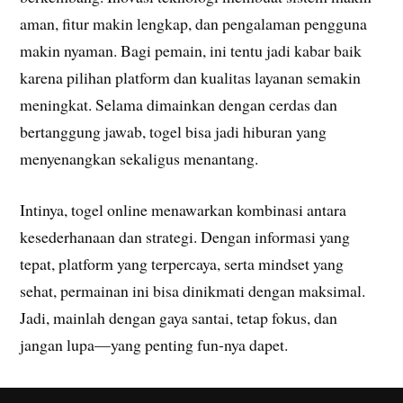
aman, fitur makin lengkap, dan pengalaman pengguna
makin nyaman. Bagi pemain, ini tentu jadi kabar baik
karena pilihan platform dan kualitas layanan semakin
meningkat. Selama dimainkan dengan cerdas dan
bertanggung jawab, togel bisa jadi hiburan yang
menyenangkan sekaligus menantang.
Intinya, togel online menawarkan kombinasi antara
kesederhanaan dan strategi. Dengan informasi yang
tepat, platform yang terpercaya, serta mindset yang
sehat, permainan ini bisa dinikmati dengan maksimal.
Jadi, mainlah dengan gaya santai, tetap fokus, dan
jangan lupa—yang penting fun-nya dapet.