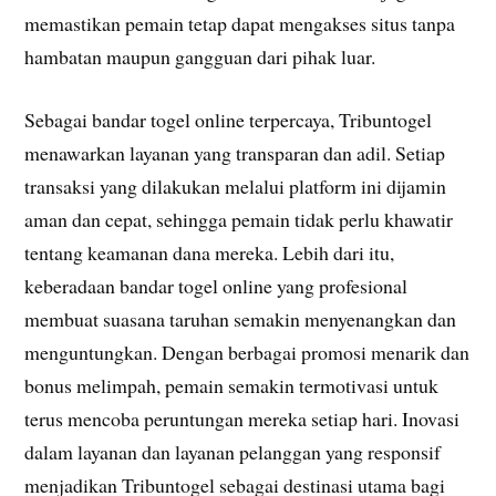
memastikan pemain tetap dapat mengakses situs tanpa
hambatan maupun gangguan dari pihak luar.
Sebagai bandar togel online terpercaya, Tribuntogel
menawarkan layanan yang transparan dan adil. Setiap
transaksi yang dilakukan melalui platform ini dijamin
aman dan cepat, sehingga pemain tidak perlu khawatir
tentang keamanan dana mereka. Lebih dari itu,
keberadaan bandar togel online yang profesional
membuat suasana taruhan semakin menyenangkan dan
menguntungkan. Dengan berbagai promosi menarik dan
bonus melimpah, pemain semakin termotivasi untuk
terus mencoba peruntungan mereka setiap hari. Inovasi
dalam layanan dan layanan pelanggan yang responsif
menjadikan Tribuntogel sebagai destinasi utama bagi