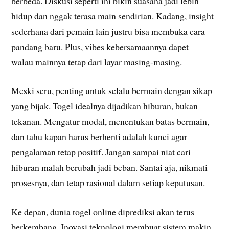
berbeda. Diskusi seperti ini bikin suasana jadi lebih
hidup dan nggak terasa main sendirian. Kadang, insight
sederhana dari pemain lain justru bisa membuka cara
pandang baru. Plus, vibes kebersamaannya dapet—
walau mainnya tetap dari layar masing-masing.
Meski seru, penting untuk selalu bermain dengan sikap
yang bijak. Togel idealnya dijadikan hiburan, bukan
tekanan. Mengatur modal, menentukan batas bermain,
dan tahu kapan harus berhenti adalah kunci agar
pengalaman tetap positif. Jangan sampai niat cari
hiburan malah berubah jadi beban. Santai aja, nikmati
prosesnya, dan tetap rasional dalam setiap keputusan.
Ke depan, dunia togel online diprediksi akan terus
berkembang. Inovasi teknologi membuat sistem makin