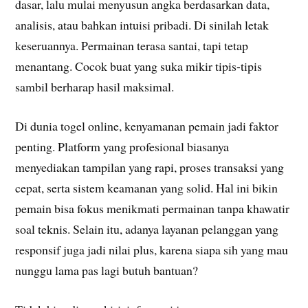
dasar, lalu mulai menyusun angka berdasarkan data,
analisis, atau bahkan intuisi pribadi. Di sinilah letak
keseruannya. Permainan terasa santai, tapi tetap
menantang. Cocok buat yang suka mikir tipis-tipis
sambil berharap hasil maksimal.
Di dunia togel online, kenyamanan pemain jadi faktor
penting. Platform yang profesional biasanya
menyediakan tampilan yang rapi, proses transaksi yang
cepat, serta sistem keamanan yang solid. Hal ini bikin
pemain bisa fokus menikmati permainan tanpa khawatir
soal teknis. Selain itu, adanya layanan pelanggan yang
responsif juga jadi nilai plus, karena siapa sih yang mau
nunggu lama pas lagi butuh bantuan?