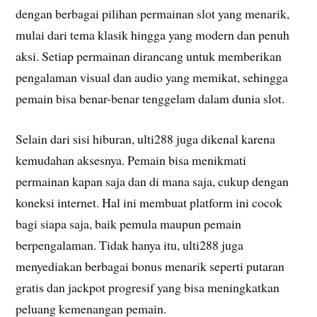
dengan berbagai pilihan permainan slot yang menarik,
mulai dari tema klasik hingga yang modern dan penuh
aksi. Setiap permainan dirancang untuk memberikan
pengalaman visual dan audio yang memikat, sehingga
pemain bisa benar-benar tenggelam dalam dunia slot.
Selain dari sisi hiburan, ulti288 juga dikenal karena
kemudahan aksesnya. Pemain bisa menikmati
permainan kapan saja dan di mana saja, cukup dengan
koneksi internet. Hal ini membuat platform ini cocok
bagi siapa saja, baik pemula maupun pemain
berpengalaman. Tidak hanya itu, ulti288 juga
menyediakan berbagai bonus menarik seperti putaran
gratis dan jackpot progresif yang bisa meningkatkan
peluang kemenangan pemain.