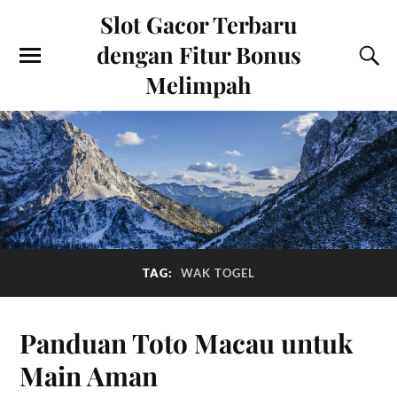
Slot Gacor Terbaru
dengan Fitur Bonus
Melimpah
TAG:
WAK TOGEL
Panduan Toto Macau untuk
Main Aman