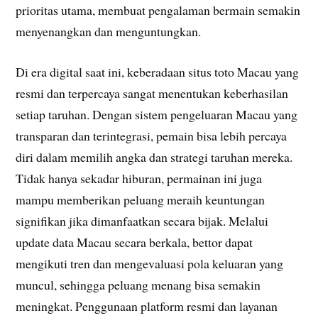
prioritas utama, membuat pengalaman bermain semakin
menyenangkan dan menguntungkan.
Di era digital saat ini, keberadaan situs toto Macau yang
resmi dan terpercaya sangat menentukan keberhasilan
setiap taruhan. Dengan sistem pengeluaran Macau yang
transparan dan terintegrasi, pemain bisa lebih percaya
diri dalam memilih angka dan strategi taruhan mereka.
Tidak hanya sekadar hiburan, permainan ini juga
mampu memberikan peluang meraih keuntungan
signifikan jika dimanfaatkan secara bijak. Melalui
update data Macau secara berkala, bettor dapat
mengikuti tren dan mengevaluasi pola keluaran yang
muncul, sehingga peluang menang bisa semakin
meningkat. Penggunaan platform resmi dan layanan