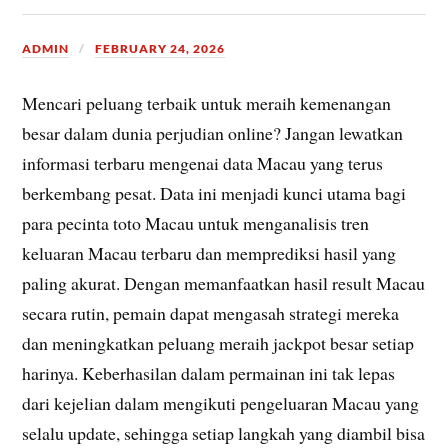
ADMIN
FEBRUARY 24, 2026
Mencari peluang terbaik untuk meraih kemenangan
besar dalam dunia perjudian online? Jangan lewatkan
informasi terbaru mengenai data Macau yang terus
berkembang pesat. Data ini menjadi kunci utama bagi
para pecinta toto Macau untuk menganalisis tren
keluaran Macau terbaru dan memprediksi hasil yang
paling akurat. Dengan memanfaatkan hasil result Macau
secara rutin, pemain dapat mengasah strategi mereka
dan meningkatkan peluang meraih jackpot besar setiap
harinya. Keberhasilan dalam permainan ini tak lepas
dari kejelian dalam mengikuti pengeluaran Macau yang
selalu update, sehingga setiap langkah yang diambil bisa