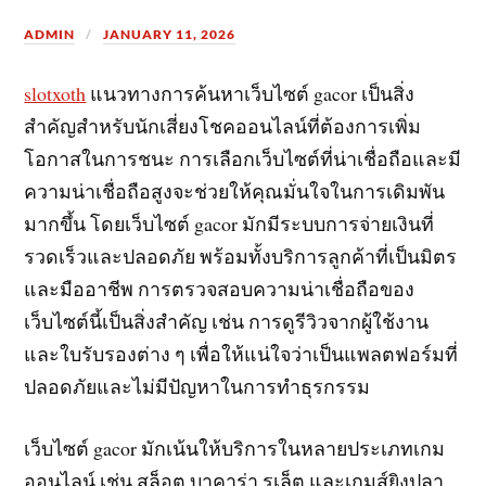
ADMIN
JANUARY 11, 2026
slotxoth
แนวทางการค้นหาเว็บไซต์ gacor เป็นสิ่ง
สำคัญสำหรับนักเสี่ยงโชคออนไลน์ที่ต้องการเพิ่ม
โอกาสในการชนะ การเลือกเว็บไซต์ที่น่าเชื่อถือและมี
ความน่าเชื่อถือสูงจะช่วยให้คุณมั่นใจในการเดิมพัน
มากขึ้น โดยเว็บไซต์ gacor มักมีระบบการจ่ายเงินที่
รวดเร็วและปลอดภัย พร้อมทั้งบริการลูกค้าที่เป็นมิตร
และมืออาชีพ การตรวจสอบความน่าเชื่อถือของ
เว็บไซต์นี้เป็นสิ่งสำคัญ เช่น การดูรีวิวจากผู้ใช้งาน
และใบรับรองต่าง ๆ เพื่อให้แน่ใจว่าเป็นแพลตฟอร์มที่
ปลอดภัยและไม่มีปัญหาในการทำธุรกรรม
เว็บไซต์ gacor มักเน้นให้บริการในหลายประเภทเกม
ออนไลน์ เช่น สล็อต บาคาร่า รูเล็ต และเกมส์ยิงปลา