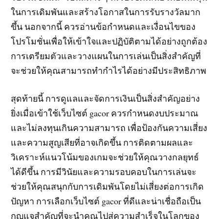
ในการเดิมพันและสร้างโอกาสในการรับรางวัลมาก
ขึ้น นอกจากนี้ ควรอ่านข้อกำหนดและเงื่อนไขของ
โปรโมชั่นเพื่อให้เข้าใจและปฏิบัติตามได้อย่างถูกต้อง
การเตรียมตัวและวางแผนในการเล่นเป็นสิ่งสำคัญที่
จะช่วยให้คุณสามารถทำกำไรได้อย่างมีประสิทธิภาพ
สุดท้ายนี้ การดูแลและจัดการเงินเป็นสิ่งสำคัญอย่าง
ยิ่งเมื่อเข้าใช้เว็บไซต์ gacor ควรกำหนดงบประมาณ
และไม่ลงทุนเกินความสามารถ เพื่อป้องกันความเสี่ยง
และความสูญเสียที่อาจเกิดขึ้น การติดตามผลและ
วิเคราะห์แนวโน้มของเกมจะช่วยให้คุณวางกลยุทธ์
ได้ดีขึ้น การมีวินัยและความรอบคอบในการเล่นจะ
ช่วยให้คุณสนุกกับการเดิมพันโดยไม่เสี่ยงต่อการเกิด
ปัญหา การเลือกเว็บไซต์ gacor ที่ดีและน่าเชื่อถือเป็น
กุญแจสำคัญที่จะนำคุณไปสู่ความสำเร็จในโลกของ