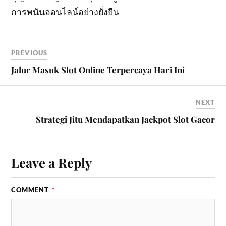
การพนันออนไลน์อย่างยั่งยืน
PREVIOUS
Jalur Masuk Slot Online Terpercaya Hari Ini
NEXT
Strategi Jitu Mendapatkan Jackpot Slot Gacor
Leave a Reply
COMMENT
*