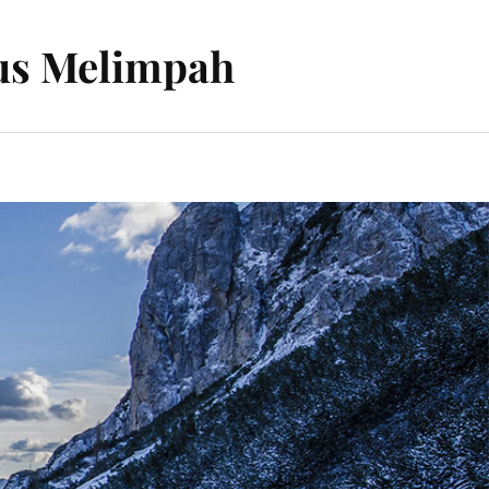
nus Melimpah