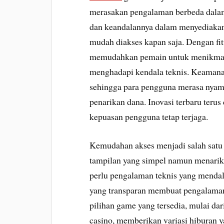
merasakan pengalaman berbeda dalam 
dan keandalannya dalam menyediakan
mudah diakses kapan saja. Dengan fitu
memudahkan pemain untuk menikmati 
menghadapi kendala teknis. Keamanan 
sehingga para pengguna merasa nyam
penarikan dana. Inovasi terbaru ter
kepuasan pengguna tetap terjaga.
Kemudahan akses menjadi salah satu 
tampilan yang simpel namun menarik
perlu pengalaman teknis yang mendala
yang transparan membuat pengalama
pilihan game yang tersedia, mulai dar
casino, memberikan variasi hiburan y