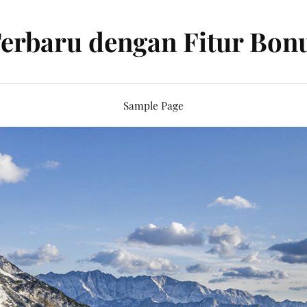
Terbaru dengan Fitur Bo
Sample Page