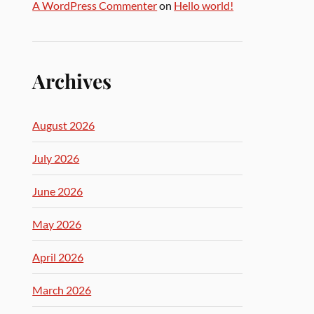
A WordPress Commenter
on
Hello world!
Archives
August 2026
July 2026
June 2026
May 2026
April 2026
March 2026