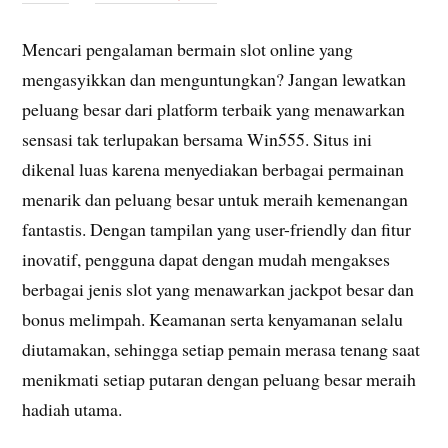
Mencari pengalaman bermain slot online yang
mengasyikkan dan menguntungkan? Jangan lewatkan
peluang besar dari platform terbaik yang menawarkan
sensasi tak terlupakan bersama Win555. Situs ini
dikenal luas karena menyediakan berbagai permainan
menarik dan peluang besar untuk meraih kemenangan
fantastis. Dengan tampilan yang user-friendly dan fitur
inovatif, pengguna dapat dengan mudah mengakses
berbagai jenis slot yang menawarkan jackpot besar dan
bonus melimpah. Keamanan serta kenyamanan selalu
diutamakan, sehingga setiap pemain merasa tenang saat
menikmati setiap putaran dengan peluang besar meraih
hadiah utama.