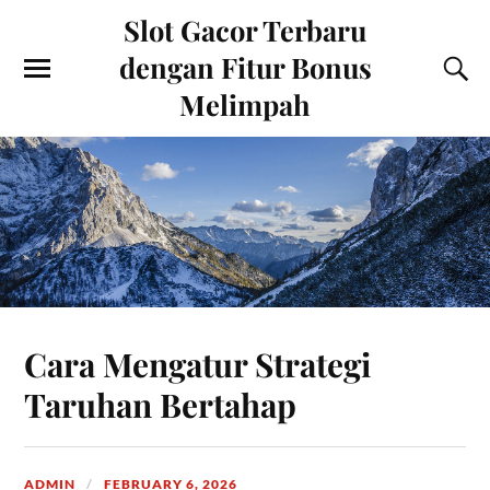
Slot Gacor Terbaru
dengan Fitur Bonus
Melimpah
Cara Mengatur Strategi
Taruhan Bertahap
ADMIN
FEBRUARY 6, 2026