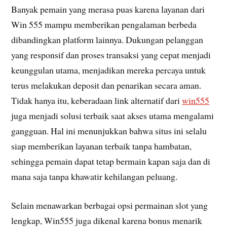
Banyak pemain yang merasa puas karena layanan dari
Win 555 mampu memberikan pengalaman berbeda
dibandingkan platform lainnya. Dukungan pelanggan
yang responsif dan proses transaksi yang cepat menjadi
keunggulan utama, menjadikan mereka percaya untuk
terus melakukan deposit dan penarikan secara aman.
Tidak hanya itu, keberadaan link alternatif dari
win555
juga menjadi solusi terbaik saat akses utama mengalami
gangguan. Hal ini menunjukkan bahwa situs ini selalu
siap memberikan layanan terbaik tanpa hambatan,
sehingga pemain dapat tetap bermain kapan saja dan di
mana saja tanpa khawatir kehilangan peluang.
Selain menawarkan berbagai opsi permainan slot yang
lengkap, Win555 juga dikenal karena bonus menarik