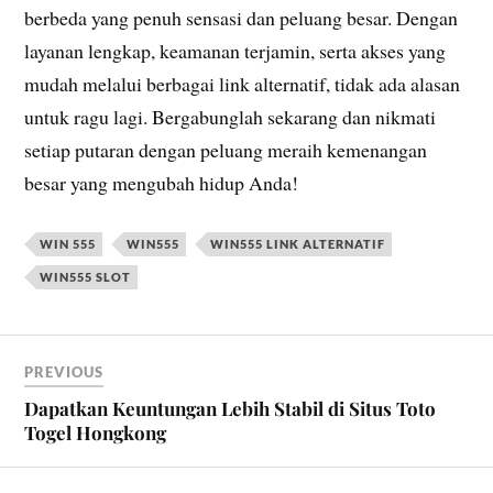
berbeda yang penuh sensasi dan peluang besar. Dengan
layanan lengkap, keamanan terjamin, serta akses yang
mudah melalui berbagai link alternatif, tidak ada alasan
untuk ragu lagi. Bergabunglah sekarang dan nikmati
setiap putaran dengan peluang meraih kemenangan
besar yang mengubah hidup Anda!
WIN 555
WIN555
WIN555 LINK ALTERNATIF
WIN555 SLOT
PREVIOUS
Dapatkan Keuntungan Lebih Stabil di Situs Toto
Togel Hongkong