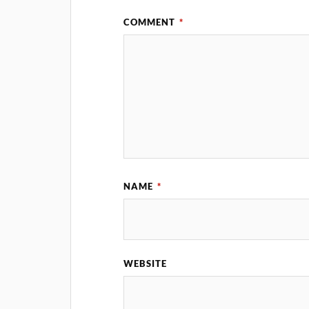
COMMENT
*
NAME
*
WEBSITE