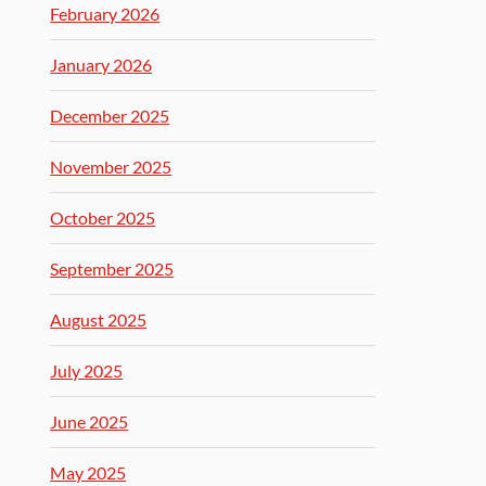
February 2026
January 2026
December 2025
November 2025
October 2025
September 2025
August 2025
July 2025
June 2025
May 2025