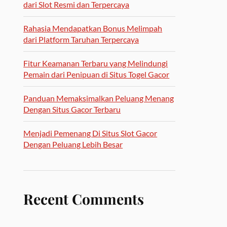
dari Slot Resmi dan Terpercaya
Rahasia Mendapatkan Bonus Melimpah
dari Platform Taruhan Terpercaya
Fitur Keamanan Terbaru yang Melindungi
Pemain dari Penipuan di Situs Togel Gacor
Panduan Memaksimalkan Peluang Menang
Dengan Situs Gacor Terbaru
Menjadi Pemenang Di Situs Slot Gacor
Dengan Peluang Lebih Besar
Recent Comments