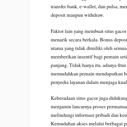
transfer bank, e-wallet, dan pulsa
deposit maupun withdraw.
Faktor lain yang membuat situs gacor
menarik secara berkala. Bonus deposit
utama yang tidak dimiliki oleh semua 
memberikan insentif bagi pemain seti
panjang. Tidak hanya itu, adanya fitu
memudahkan pemain mendapatkan ban
penyedia layanan dalam menjaga kual
Keberadaan situs gacor juga didukun
menjamin lancarnya proses permainan
melindungi informasi pribadi dan ke
Kemudahan akses melalui berbagai p