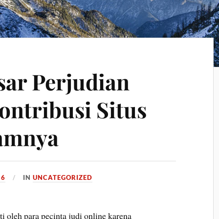
ar Perjudian
ontribusi Situs
lamnya
26
IN
UNCATEGORIZED
i oleh para pecinta judi online karena