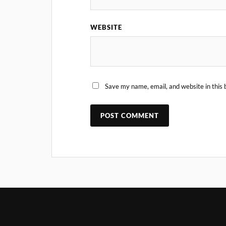
WEBSITE
Save my name, email, and website in this 