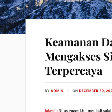
Keamanan Dat
Mengakses Si
Terpercaya
BY
ADMIN
ON
DECEMBER 30, 20
jalawin
Situs gacor kini menjadi salah