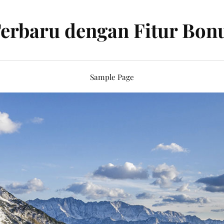
Terbaru dengan Fitur Bo
Sample Page