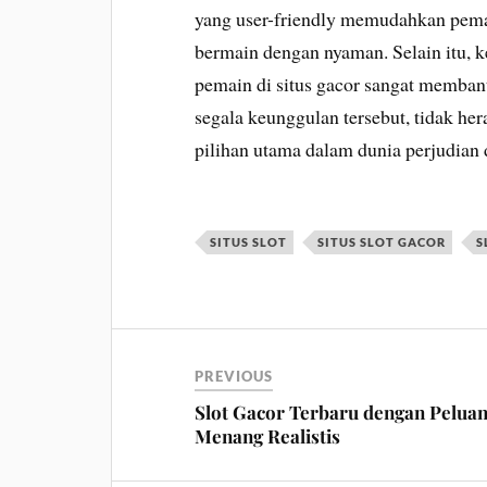
yang user-friendly memudahkan pemai
bermain dengan nyaman. Selain itu, k
pemain di situs gacor sangat memban
segala keunggulan tersebut, tidak he
pilihan utama dalam dunia perjudian 
SITUS SLOT
SITUS SLOT GACOR
S
PREVIOUS
Slot Gacor Terbaru dengan Pelua
Menang Realistis