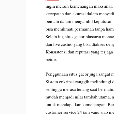
ingin meraih kemenangan maksimal. K
kecepatan dan akurasi dalam menyedi
pemain dalam mengambil keputusan. D
bisa menikmati permainan tanpa ham
Selain itu, situs gacor biasanya menaw
dan live casino yang bisa diakses de
Konsistensi dan reputasi yang terjag
bettor.
Penggunaan situs gacor juga sangat 
Sistem enkripsi canggih melindungi d
sehingga merasa tenang saat bermain.
mudah menjadi nilai tambah utama, 
untuk mendapatkan kemenangan. Bany
customer service 24 jam yang siap m