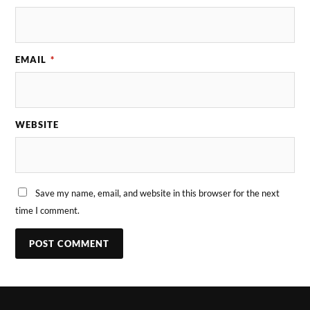
EMAIL
*
WEBSITE
Save my name, email, and website in this browser for the next
time I comment.