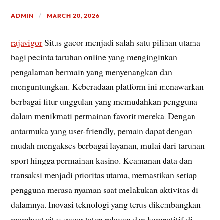
ADMIN
MARCH 20, 2026
rajavigor
Situs gacor menjadi salah satu pilihan utama
bagi pecinta taruhan online yang menginginkan
pengalaman bermain yang menyenangkan dan
menguntungkan. Keberadaan platform ini menawarkan
berbagai fitur unggulan yang memudahkan pengguna
dalam menikmati permainan favorit mereka. Dengan
antarmuka yang user-friendly, pemain dapat dengan
mudah mengakses berbagai layanan, mulai dari taruhan
sport hingga permainan kasino. Keamanan data dan
transaksi menjadi prioritas utama, memastikan setiap
pengguna merasa nyaman saat melakukan aktivitas di
dalamnya. Inovasi teknologi yang terus dikembangkan
membuat situs gacor tetap relevan dan kompetitif di