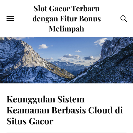
Slot Gacor Terbaru
dengan Fitur Bonus
Melimpah
Keunggulan Sistem
Keamanan Berbasis Cloud di
Situs Gacor