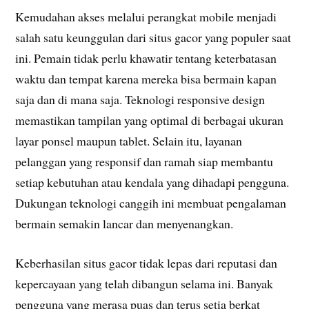
Kemudahan akses melalui perangkat mobile menjadi
salah satu keunggulan dari situs gacor yang populer saat
ini. Pemain tidak perlu khawatir tentang keterbatasan
waktu dan tempat karena mereka bisa bermain kapan
saja dan di mana saja. Teknologi responsive design
memastikan tampilan yang optimal di berbagai ukuran
layar ponsel maupun tablet. Selain itu, layanan
pelanggan yang responsif dan ramah siap membantu
setiap kebutuhan atau kendala yang dihadapi pengguna.
Dukungan teknologi canggih ini membuat pengalaman
bermain semakin lancar dan menyenangkan.
Keberhasilan situs gacor tidak lepas dari reputasi dan
kepercayaan yang telah dibangun selama ini. Banyak
pengguna yang merasa puas dan terus setia berkat