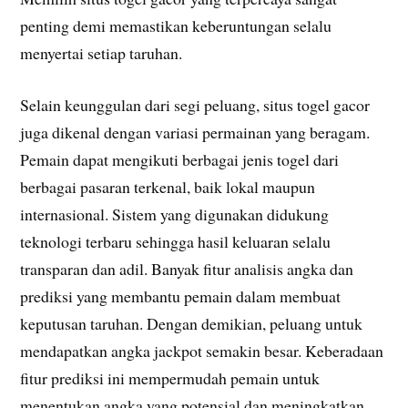
penting demi memastikan keberuntungan selalu
menyertai setiap taruhan.
Selain keunggulan dari segi peluang, situs togel gacor
juga dikenal dengan variasi permainan yang beragam.
Pemain dapat mengikuti berbagai jenis togel dari
berbagai pasaran terkenal, baik lokal maupun
internasional. Sistem yang digunakan didukung
teknologi terbaru sehingga hasil keluaran selalu
transparan dan adil. Banyak fitur analisis angka dan
prediksi yang membantu pemain dalam membuat
keputusan taruhan. Dengan demikian, peluang untuk
mendapatkan angka jackpot semakin besar. Keberadaan
fitur prediksi ini mempermudah pemain untuk
menentukan angka yang potensial dan meningkatkan