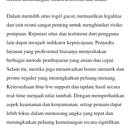
Dalam memilih situs togel gacor, memastikan legalitas
dan izin resmi sangat penting untuk menghindari risiko
penipuan. Reputasi situs dan testimoni dari pengguna
lain dapat menjadi indikator kepercayaan. Penyedia
layanan yang profesional biasanya menyediakan
berbagai metode pembayaran yang aman dan cepat.
Selain itu, mereka juga menawarkan bonus menarik dan
promo reguler yang meningkatkan peluang menang.
Ketersediaan fitur live support dan update hasil secara
real-time menjadi nilai tambah. Dengan memperhatikan
aspek keamanan dan kenyamanan, setiap pemain dapat
lebih fokus dalam memasang angka yang tepat dan
meningkatkan peluang kemenangan secara signifikan.