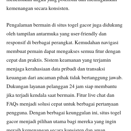
kemenangan secara konsisten.
Pengalaman bermain di situs togel gacor juga didukung
oleh tampilan antarmuka yang user-friendly dan
responsif di berbagai perangkat. Kemudahan navigasi
membuat pemain dapat mengakses semua fitur dengan
cepat dan praktis. Sistem keamanan yang terjamin
menjaga kerahasiaan data pribadi dan transaksi
keuangan dari ancaman pihak tidak bertanggung jawab.
Dukungan layanan pelanggan 24 jam siap membantu
jika terjadi kendala saat bermain. Fitur live chat dan
FAQs menjadi solusi cepat untuk berbagai pertanyaan
pengguna. Dengan berbagai keunggulan ini, situs togel
gacor menjadi pilihan utama bagi mereka yang ingin
meraih kemenangan secara konsisten dan aman.