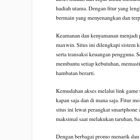
hadiah utama. Dengan fitur yang le
bermain yang menyenangkan dan terp
Keamanan dan kenyamanan menjadi pr
maxwin. Situs ini dilengkapi sistem
serta transaksi keuangan pengguna. Se
membantu setiap kebutuhan, memastik
hambatan berarti.
Kemudahan akses melalui link game
kapan saja dan di mana saja. Fitur
situs ini lewat perangkat smartphone
maksimal saat melakukan taruhan, ba
Dengan berbagai promo menarik dan