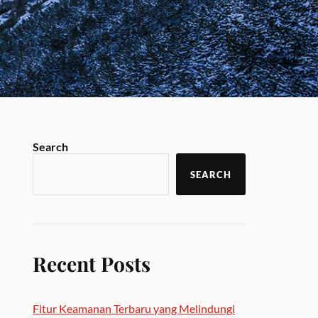
Search
SEARCH
Recent Posts
Fitur Keamanan Terbaru yang Melindungi