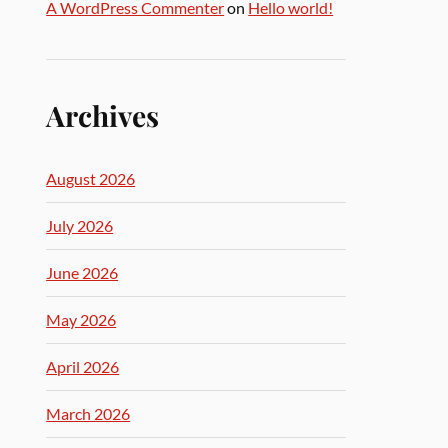
A WordPress Commenter
on
Hello world!
Archives
August 2026
July 2026
June 2026
May 2026
April 2026
March 2026