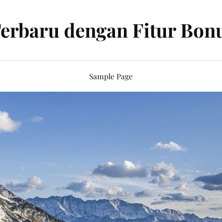
Terbaru dengan Fitur Bo
Sample Page