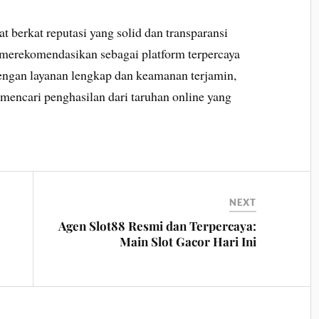
at berkat reputasi yang solid dan transparansi
merekomendasikan sebagai platform terpercaya
engan layanan lengkap dan keamanan terjamin,
 mencari penghasilan dari taruhan online yang
NEXT
Agen Slot88 Resmi dan Terpercaya:
Main Slot Gacor Hari Ini