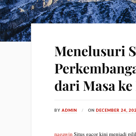
Menelusuri S
Perkembanga
dari Masa ke
BY
ADMIN
ON
DECEMBER 24, 20
nagawin
Situs gacor kini menjadi pil