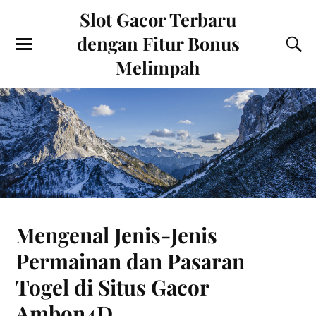
Slot Gacor Terbaru
dengan Fitur Bonus
Melimpah
Mengenal Jenis-Jenis
Permainan dan Pasaran
Togel di Situs Gacor
Ambon4D