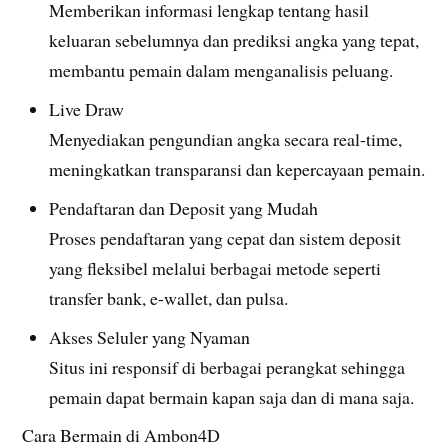
Memberikan informasi lengkap tentang hasil
keluaran sebelumnya dan prediksi angka yang tepat,
membantu pemain dalam menganalisis peluang.
Live Draw
Menyediakan pengundian angka secara real-time,
meningkatkan transparansi dan kepercayaan pemain.
Pendaftaran dan Deposit yang Mudah
Proses pendaftaran yang cepat dan sistem deposit
yang fleksibel melalui berbagai metode seperti
transfer bank, e-wallet, dan pulsa.
Akses Seluler yang Nyaman
Situs ini responsif di berbagai perangkat sehingga
pemain dapat bermain kapan saja dan di mana saja.
Cara Bermain di Ambon4D