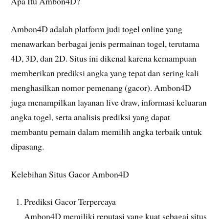
Apa Itu Ambon4D?
Ambon4D adalah platform judi togel online yang
menawarkan berbagai jenis permainan togel, terutama
4D, 3D, dan 2D. Situs ini dikenal karena kemampuan
memberikan prediksi angka yang tepat dan sering kali
menghasilkan nomor pemenang (gacor). Ambon4D
juga menampilkan layanan live draw, informasi keluaran
angka togel, serta analisis prediksi yang dapat
membantu pemain dalam memilih angka terbaik untuk
dipasang.
Kelebihan Situs Gacor Ambon4D
Prediksi Gacor Terpercaya
Ambon4D memiliki reputasi yang kuat sebagai situs