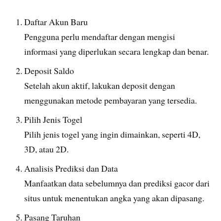
Daftar Akun Baru
Pengguna perlu mendaftar dengan mengisi
informasi yang diperlukan secara lengkap dan benar.
Deposit Saldo
Setelah akun aktif, lakukan deposit dengan
menggunakan metode pembayaran yang tersedia.
Pilih Jenis Togel
Pilih jenis togel yang ingin dimainkan, seperti 4D,
3D, atau 2D.
Analisis Prediksi dan Data
Manfaatkan data sebelumnya dan prediksi gacor dari
situs untuk menentukan angka yang akan dipasang.
Pasang Taruhan