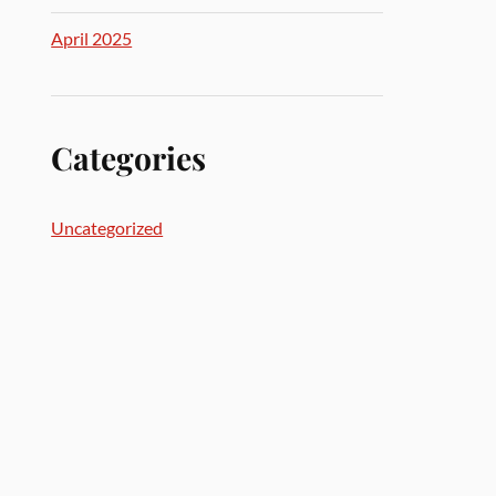
April 2025
Categories
Uncategorized