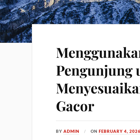
Menggunaka
Pengunjung 
Menyesuaikan
Gacor
BY
ADMIN
ON
FEBRUARY 4, 202