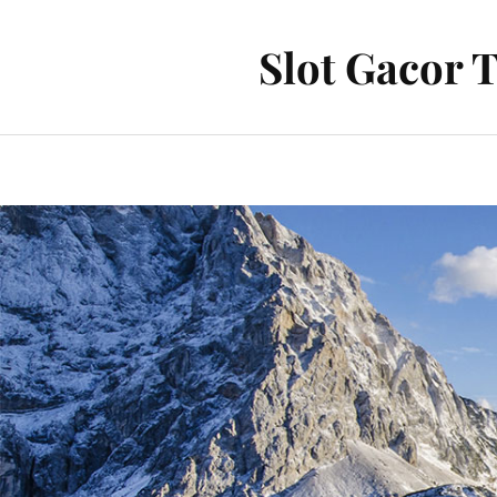
Slot Gacor 