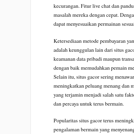
kecurangan. Fitur live chat dan pa
masalah mereka dengan cepat. Dengan
dapat menyesuaikan permainan sesuai
Ketersediaan metode pembayaran yan
adalah keunggulan lain dari situs ga
keamanan data pribadi maupun transa
dengan baik memudahkan pemain mela
Selain itu, situs gacor sering menaw
meningkatkan peluang menang dan m
yang terjamin menjadi salah satu f
dan percaya untuk terus bermain.
Popularitas situs gacor terus menin
pengalaman bermain yang menyenang