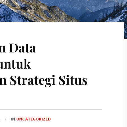
n Data
untuk
 Strategi Situs
6
IN
UNCATEGORIZED