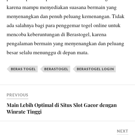
karena mampu menyediakan suasana bermain yang
menyenangkan dan penuh peluang kemenangan. Tidak
ada salahnya bagi para penggemar togel online untuk
mencoba keberuntungan di Berastogel, karena
pengalaman bermain yang menyenangkan dan peluang
besar selalu menunggu di depan mata.
BERAS TOGEL
BERASTOGEL
BERASTOGEL LOGIN
PREVIOUS
Main Lebih Optimal di Situs Slot Gacor dengan
Winrate Tinggi
NEXT