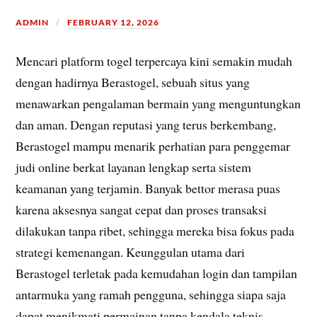
ADMIN
FEBRUARY 12, 2026
Mencari platform togel terpercaya kini semakin mudah
dengan hadirnya Berastogel, sebuah situs yang
menawarkan pengalaman bermain yang menguntungkan
dan aman. Dengan reputasi yang terus berkembang,
Berastogel mampu menarik perhatian para penggemar
judi online berkat layanan lengkap serta sistem
keamanan yang terjamin. Banyak bettor merasa puas
karena aksesnya sangat cepat dan proses transaksi
dilakukan tanpa ribet, sehingga mereka bisa fokus pada
strategi kemenangan. Keunggulan utama dari
Berastogel terletak pada kemudahan login dan tampilan
antarmuka yang ramah pengguna, sehingga siapa saja
dapat menikmati permainan tanpa kendala teknis.