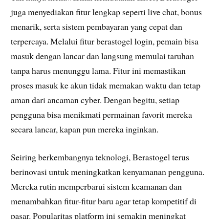
juga menyediakan fitur lengkap seperti live chat, bonus
menarik, serta sistem pembayaran yang cepat dan
terpercaya. Melalui fitur berastogel login, pemain bisa
masuk dengan lancar dan langsung memulai taruhan
tanpa harus menunggu lama. Fitur ini memastikan
proses masuk ke akun tidak memakan waktu dan tetap
aman dari ancaman cyber. Dengan begitu, setiap
pengguna bisa menikmati permainan favorit mereka
secara lancar, kapan pun mereka inginkan.
Seiring berkembangnya teknologi, Berastogel terus
berinovasi untuk meningkatkan kenyamanan pengguna.
Mereka rutin memperbarui sistem keamanan dan
menambahkan fitur-fitur baru agar tetap kompetitif di
pasar. Popularitas platform ini semakin meningkat