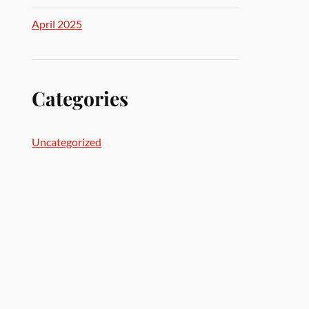
April 2025
Categories
Uncategorized