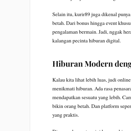
Selain itu, kurir89 juga dikenal pun
betah. Dari bonus hingga event khus
pengalaman bermain. Jadi, nggak her
kalangan pecinta hiburan digital.
Hiburan Modern deng
Kalau kita lihat lebih luas, judi on
menikmati hiburan. Ada rasa penasara
mendapatkan sesuatu yang lebih. Cam
bikin orang betah. Dan platform sepe
yang praktis.