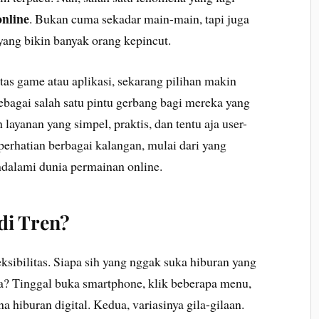
online
. Bukan cuma sekadar main-main, tapi juga
 yang bikin banyak orang kepincut.
tas game atau aplikasi, sekarang pilihan makin
ebagai salah satu pintu gerbang bagi mereka yang
layanan yang simpel, praktis, dan tentu aja user-
 perhatian berbagai kalangan, mulai dari yang
ndalami dunia permainan online.
di Tren?
ksibilitas. Siapa sih yang nggak suka hiburan yang
ja? Tinggal buka smartphone, klik beberapa menu,
iburan digital. Kedua, variasinya gila-gilaan.