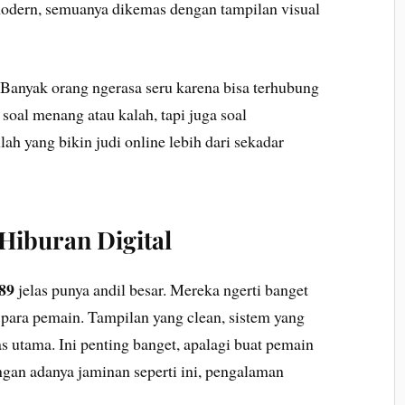
modern, semuanya dikemas dengan tampilan visual
. Banyak orang ngerasa seru karena bisa terhubung
soal menang atau kalah, tapi juga soal
lah yang bikin judi online lebih dari sekadar
Hiburan Digital
89
jelas punya andil besar. Mereka ngerti banget
para pemain. Tampilan yang clean, sistem yang
as utama. Ini penting banget, apalagi buat pemain
engan adanya jaminan seperti ini, pengalaman