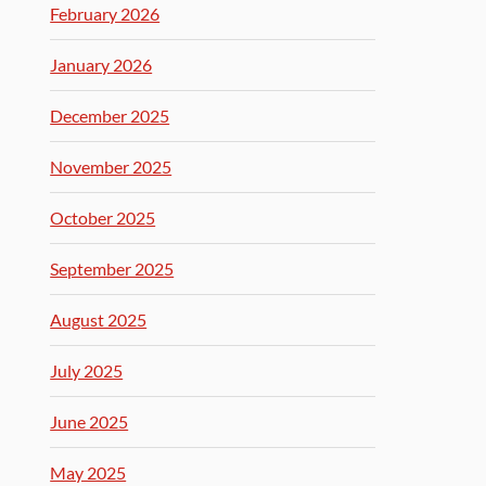
February 2026
January 2026
December 2025
November 2025
October 2025
September 2025
August 2025
July 2025
June 2025
May 2025