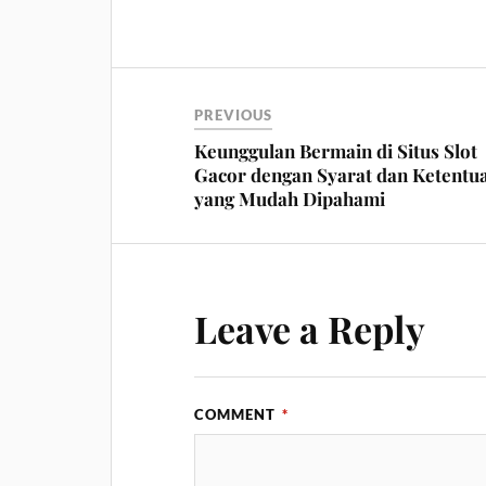
PREVIOUS
Keunggulan Bermain di Situs Slot
Gacor dengan Syarat dan Ketentu
yang Mudah Dipahami
Leave a Reply
COMMENT
*