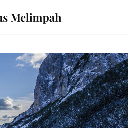
nus Melimpah