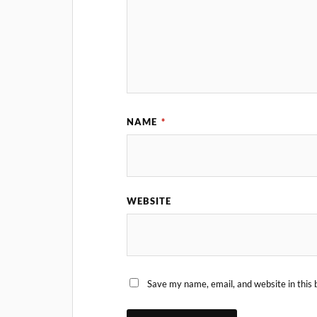
NAME
*
WEBSITE
Save my name, email, and website in this 