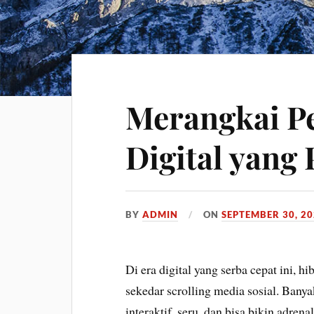
Merangkai P
Digital yang
BY
ADMIN
ON
SEPTEMBER 30, 2
Di era digital yang serba cepat ini, h
sekedar scrolling media sosial. Bany
interaktif, seru, dan bisa bikin adren