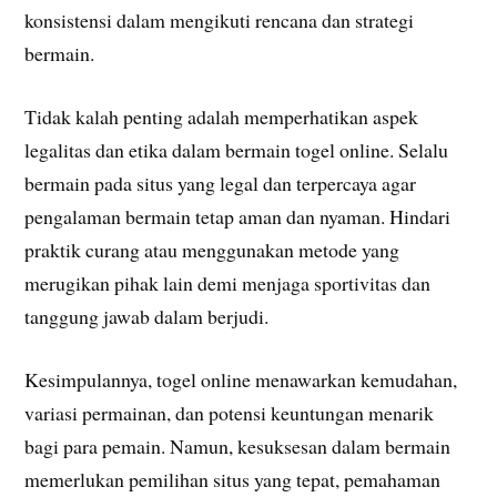
konsistensi dalam mengikuti rencana dan strategi
bermain.
Tidak kalah penting adalah memperhatikan aspek
legalitas dan etika dalam bermain togel online. Selalu
bermain pada situs yang legal dan terpercaya agar
pengalaman bermain tetap aman dan nyaman. Hindari
praktik curang atau menggunakan metode yang
merugikan pihak lain demi menjaga sportivitas dan
tanggung jawab dalam berjudi.
Kesimpulannya, togel online menawarkan kemudahan,
variasi permainan, dan potensi keuntungan menarik
bagi para pemain. Namun, kesuksesan dalam bermain
memerlukan pemilihan situs yang tepat, pemahaman