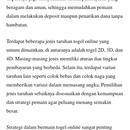
beragam dan aman, sehingga memudahkan pemain
dalam melakukan deposit maupun penarikan dana tanpa
hambatan.
Terdapat beberapa jenis taruhan togel online yang
umum dimainkan, di antaranya adalah togel 2D, 3D, dan
4D. Masing-masing jenis memiliki aturan dan tingkat
pembayaran yang berbeda. Selain itu, terdapat varian
taruhan lain seperti colok bebas dan colok naga yang
memberikan variasi dalam memasang angka. Pemilihan
jenis taruhan sebaiknya disesuaikan dengan kemampuan
dan strategi pemain agar peluang menang semakin
besar.
Strategi dalam bermain togel online sangat penting