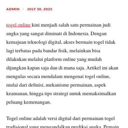
ADMIN
JULY 30, 2025
togel online
kini menjadi salah satu permainan judi
angka yang sangat diminati di Indonesia. Dengan
kemajuan teknologi digital, akses bermain togel tidak
lagi terbatas pada bandar fisik, melainkan bisa
dilakukan melalui platform online yang mudah
dijangkau kapan saja dan di mana saja. Artikel ini akan
mengulas secara mendalam mengenai togel online,
mulai dari definisi, mekanisme permainan, aspek
keamanan, hingga tips strategi untuk memaksimalkan
peluang kemenangan.
Togel online adalah versi digital dari permainan togel
tradisional yang mengandalkan prediksi angka. Pemain