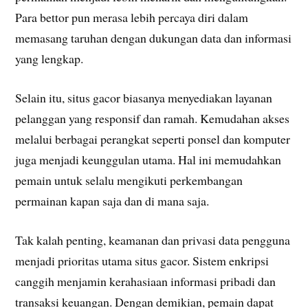
Para bettor pun merasa lebih percaya diri dalam
memasang taruhan dengan dukungan data dan informasi
yang lengkap.
Selain itu, situs gacor biasanya menyediakan layanan
pelanggan yang responsif dan ramah. Kemudahan akses
melalui berbagai perangkat seperti ponsel dan komputer
juga menjadi keunggulan utama. Hal ini memudahkan
pemain untuk selalu mengikuti perkembangan
permainan kapan saja dan di mana saja.
Tak kalah penting, keamanan dan privasi data pengguna
menjadi prioritas utama situs gacor. Sistem enkripsi
canggih menjamin kerahasiaan informasi pribadi dan
transaksi keuangan. Dengan demikian, pemain dapat