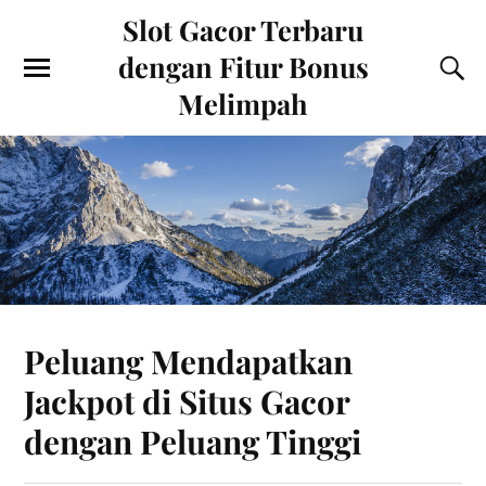
Slot Gacor Terbaru
dengan Fitur Bonus
Melimpah
Peluang Mendapatkan
Jackpot di Situs Gacor
dengan Peluang Tinggi