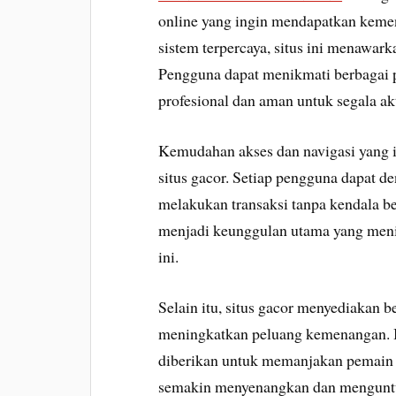
online yang ingin mendapatkan keme
sistem terpercaya, situs ini menawar
Pengguna dapat menikmati berbagai p
profesional dan aman untuk segala akt
Kemudahan akses dan navigasi yang i
situs gacor. Setiap pengguna dapat 
melakukan transaksi tanpa kendala be
menjadi keunggulan utama yang meni
ini.
Selain itu, situs gacor menyediakan
meningkatkan peluang kemenangan. Bo
diberikan untuk memanjakan pemain 
semakin menyenangkan dan menguntun