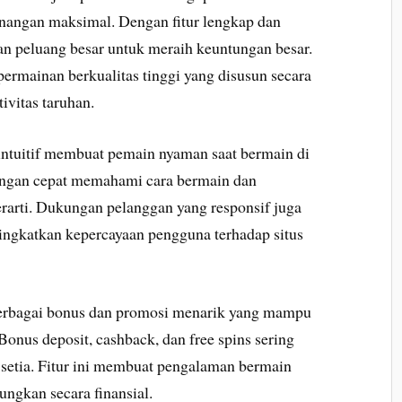
nangan maksimal. Dengan fitur lengkap dan
kan peluang besar untuk meraih keuntungan besar.
ermainan berkualitas tinggi yang disusun secara
ivitas taruhan.
ntuitif membuat pemain nyaman saat bermain di
dengan cepat memahami cara bermain dan
rarti. Dukungan pelanggan yang responsif juga
ngkatkan kepercayaan pengguna terhadap situs
 berbagai bonus dan promosi menarik yang mampu
nus deposit, cashback, dan free spins sering
setia. Fitur ini membuat pengalaman bermain
gkan secara finansial.