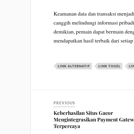
Keamanan data dan transaksi menjadi p
canggih melindungi informasi pribad
demikian, pemain dapat bermain deng
mendapatkan hasil terbaik dari setiap
LINK ALTERNATIF
LINK TOGEL
LI
PREVIOUS
Keberhasilan Situs Gacor
Mengintegrasikan Payment Gate
Terpercaya