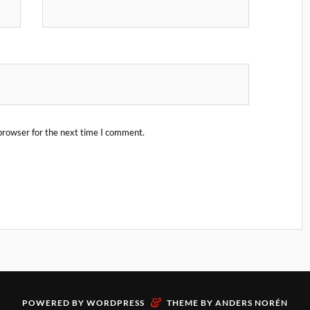
browser for the next time I comment.
&
POWERED BY
WORDPRESS
THEME BY
ANDERS NORÉN