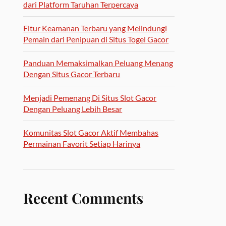
dari Platform Taruhan Terpercaya
Fitur Keamanan Terbaru yang Melindungi
Pemain dari Penipuan di Situs Togel Gacor
Panduan Memaksimalkan Peluang Menang
Dengan Situs Gacor Terbaru
Menjadi Pemenang Di Situs Slot Gacor
Dengan Peluang Lebih Besar
Komunitas Slot Gacor Aktif Membahas
Permainan Favorit Setiap Harinya
Recent Comments