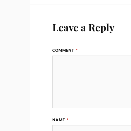
Leave a Reply
COMMENT
*
NAME
*