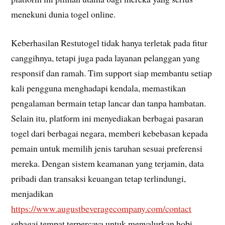
menekuni dunia togel online.
Keberhasilan Restutogel tidak hanya terletak pada fitur
canggihnya, tetapi juga pada layanan pelanggan yang
responsif dan ramah. Tim support siap membantu setiap
kali pengguna menghadapi kendala, memastikan
pengalaman bermain tetap lancar dan tanpa hambatan.
Selain itu, platform ini menyediakan berbagai pasaran
togel dari berbagai negara, memberi kebebasan kepada
pemain untuk memilih jenis taruhan sesuai preferensi
mereka. Dengan sistem keamanan yang terjamin, data
pribadi dan transaksi keuangan tetap terlindungi,
menjadikan
https://www.augustbeveragecompany.com/contact
sebagai tempat terpercaya untuk menyalurkan hobi