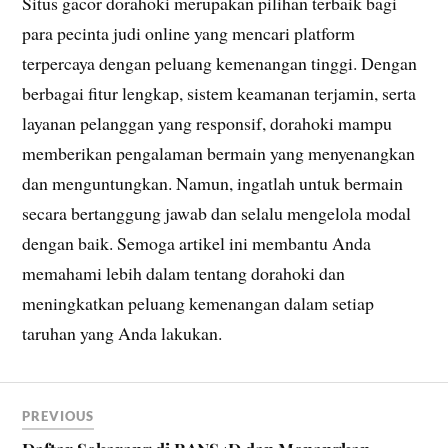
Situs gacor dorahoki merupakan pilihan terbaik bagi
para pecinta judi online yang mencari platform
terpercaya dengan peluang kemenangan tinggi. Dengan
berbagai fitur lengkap, sistem keamanan terjamin, serta
layanan pelanggan yang responsif, dorahoki mampu
memberikan pengalaman bermain yang menyenangkan
dan menguntungkan. Namun, ingatlah untuk bermain
secara bertanggung jawab dan selalu mengelola modal
dengan baik. Semoga artikel ini membantu Anda
memahami lebih dalam tentang dorahoki dan
meningkatkan peluang kemenangan dalam setiap
taruhan yang Anda lakukan.
PREVIOUS