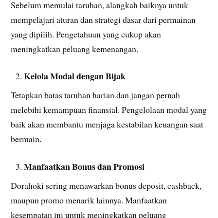
Sebelum memulai taruhan, alangkah baiknya untuk
mempelajari aturan dan strategi dasar dari permainan
yang dipilih. Pengetahuan yang cukup akan
meningkatkan peluang kemenangan.
Kelola Modal dengan Bijak
Tetapkan batas taruhan harian dan jangan pernah
melebihi kemampuan finansial. Pengelolaan modal yang
baik akan membantu menjaga kestabilan keuangan saat
bermain.
Manfaatkan Bonus dan Promosi
Dorahoki sering menawarkan bonus deposit, cashback,
maupun promo menarik lainnya. Manfaatkan
kesempatan ini untuk meningkatkan peluang