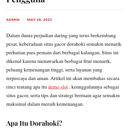
ADMIN
MAY 18, 2025
Dalam dunia perjudian daring yang terus berkembang
pesat, keberadaan situs gacor dorahoki semakin menarik
perhatian para pemain dari berbagai kalangan. Situs ini
dikenal karena menawarkan berbagai fitur menarik,
peluang kemenangan tinggi, serta layanan yang
terpercaya dan aman. Artikel ini akan membahas secara
rinci tentang apa itu
demo slot
, keunggulannya sebagai
situs gacor, serta tips dan strategi bermain agar semakin
maksimal dalam meraih kemenangan.
Apa Itu Dorahoki?