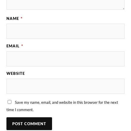
NAME
*
EMAIL
*
WEBSITE
Save my name, email, and website in this browser for the next
time I comment.