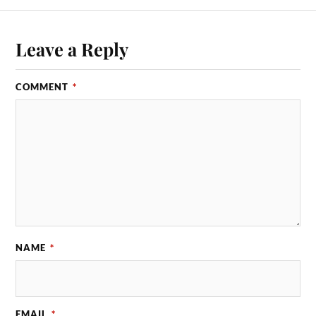
Leave a Reply
COMMENT
*
NAME
*
EMAIL
*