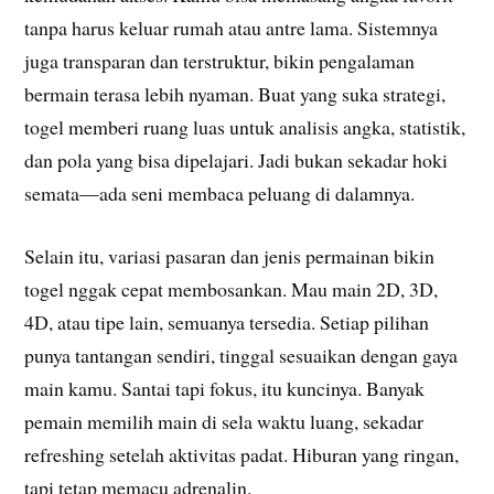
tanpa harus keluar rumah atau antre lama. Sistemnya
juga transparan dan terstruktur, bikin pengalaman
bermain terasa lebih nyaman. Buat yang suka strategi,
togel memberi ruang luas untuk analisis angka, statistik,
dan pola yang bisa dipelajari. Jadi bukan sekadar hoki
semata—ada seni membaca peluang di dalamnya.
Selain itu, variasi pasaran dan jenis permainan bikin
togel nggak cepat membosankan. Mau main 2D, 3D,
4D, atau tipe lain, semuanya tersedia. Setiap pilihan
punya tantangan sendiri, tinggal sesuaikan dengan gaya
main kamu. Santai tapi fokus, itu kuncinya. Banyak
pemain memilih main di sela waktu luang, sekadar
refreshing setelah aktivitas padat. Hiburan yang ringan,
tapi tetap memacu adrenalin.