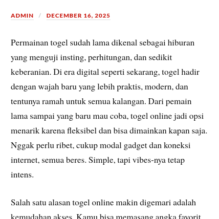
ADMIN
DECEMBER 16, 2025
Permainan togel sudah lama dikenal sebagai hiburan
yang menguji insting, perhitungan, dan sedikit
keberanian. Di era digital seperti sekarang, togel hadir
dengan wajah baru yang lebih praktis, modern, dan
tentunya ramah untuk semua kalangan. Dari pemain
lama sampai yang baru mau coba, togel online jadi opsi
menarik karena fleksibel dan bisa dimainkan kapan saja.
Nggak perlu ribet, cukup modal gadget dan koneksi
internet, semua beres. Simple, tapi vibes-nya tetap
intens.
Salah satu alasan togel online makin digemari adalah
kemudahan akses. Kamu bisa memasang angka favorit