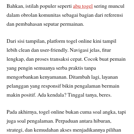
Bahkan, istilah populer seperti
abu togel
sering muncul
dalam obrolan komunitas sebagai bagian dari referensi
dan pembahasan seputar permainan.
Dari sisi tampilan, platform togel online kini tampil
lebih clean dan user-friendly. Navigasi jelas, fitur
lengkap, dan proses transaksi cepat. Cocok buat pemain
yang pengin semuanya serba praktis tanpa
mengorbankan kenyamanan. Ditambah lagi, layanan
pelanggan yang responsif bikin pengalaman bermain
makin positif. Ada kendala? Tinggal tanya, beres.
Pada akhirnya, togel online bukan cuma soal angka, tapi
juga soal pengalaman. Perpaduan antara hiburan,
strategi, dan kemudahan akses menjadikannya pilihan