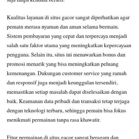
Kualitas layanan di situs gacor sangat diperhatikan agar
pemain merasa nyaman dan aman selama bermain.
Sistem pembayaran yang cepat dan terpercaya menjadi
salah satu faktor utama yang meningkatkan kepercayaan
pengguna. Selain itu, situs ini menawarkan bonus dan
promosi menarik yang bisa meningkatkan peluang
kemenangan. Dukungan customer service yang ramah
dan responsif juga menjadi keunggulan tersendiri,
memastikan setiap masalah dapat diselesaikan dengan
baik. Keamanan data pribadi dan transaksi tetap terjaga
dengan teknologi terbaru, sehingga pemain bisa fokus
menikmati permainan tanpa rasa khawatir.
Fitur permainan di situs gacor sangat beragam dan