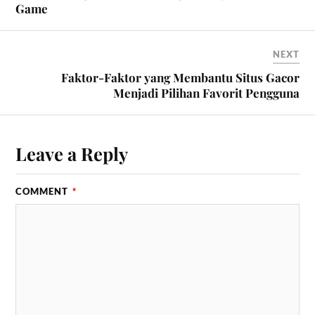
Game
NEXT
Faktor-Faktor yang Membantu Situs Gacor
Menjadi Pilihan Favorit Pengguna
Leave a Reply
COMMENT
*