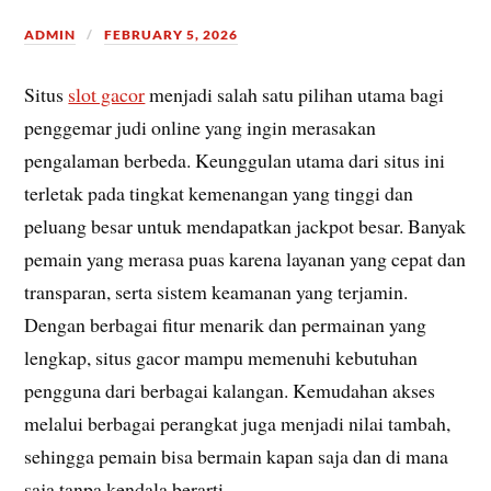
ADMIN
FEBRUARY 5, 2026
Situs
slot gacor
menjadi salah satu pilihan utama bagi
penggemar judi online yang ingin merasakan
pengalaman berbeda. Keunggulan utama dari situs ini
terletak pada tingkat kemenangan yang tinggi dan
peluang besar untuk mendapatkan jackpot besar. Banyak
pemain yang merasa puas karena layanan yang cepat dan
transparan, serta sistem keamanan yang terjamin.
Dengan berbagai fitur menarik dan permainan yang
lengkap, situs gacor mampu memenuhi kebutuhan
pengguna dari berbagai kalangan. Kemudahan akses
melalui berbagai perangkat juga menjadi nilai tambah,
sehingga pemain bisa bermain kapan saja dan di mana
saja tanpa kendala berarti.