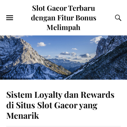
Slot Gacor Terbaru
dengan Fitur Bonus
Melimpah
Sistem Loyalty dan Rewards
di Situs Slot Gacor yang
Menarik