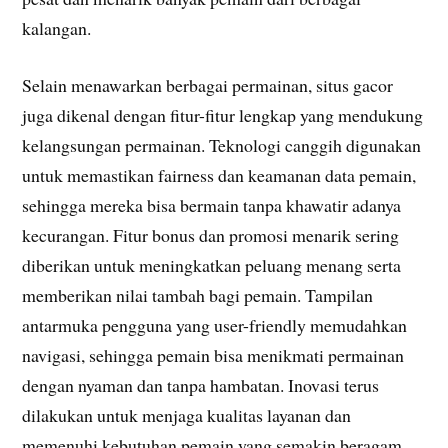
kalangan.
Selain menawarkan berbagai permainan, situs gacor
juga dikenal dengan fitur-fitur lengkap yang mendukung
kelangsungan permainan. Teknologi canggih digunakan
untuk memastikan fairness dan keamanan data pemain,
sehingga mereka bisa bermain tanpa khawatir adanya
kecurangan. Fitur bonus dan promosi menarik sering
diberikan untuk meningkatkan peluang menang serta
memberikan nilai tambah bagi pemain. Tampilan
antarmuka pengguna yang user-friendly memudahkan
navigasi, sehingga pemain bisa menikmati permainan
dengan nyaman dan tanpa hambatan. Inovasi terus
dilakukan untuk menjaga kualitas layanan dan
memenuhi kebutuhan pemain yang semakin beragam.