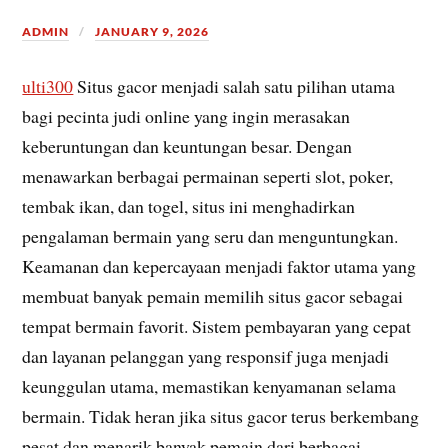
ADMIN
JANUARY 9, 2026
ulti300
Situs gacor menjadi salah satu pilihan utama
bagi pecinta judi online yang ingin merasakan
keberuntungan dan keuntungan besar. Dengan
menawarkan berbagai permainan seperti slot, poker,
tembak ikan, dan togel, situs ini menghadirkan
pengalaman bermain yang seru dan menguntungkan.
Keamanan dan kepercayaan menjadi faktor utama yang
membuat banyak pemain memilih situs gacor sebagai
tempat bermain favorit. Sistem pembayaran yang cepat
dan layanan pelanggan yang responsif juga menjadi
keunggulan utama, memastikan kenyamanan selama
bermain. Tidak heran jika situs gacor terus berkembang
pesat dan menarik banyak pemain dari berbagai