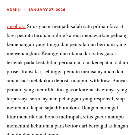
ADMIN
JANUARY 27, 2026
rosohoki
Situs gacor menjadi salah satu pilihan favorit
bagi pecinta taruhan online karena menawarkan peluang
kemenangan yang tinggi dan pengalaman bermain yang
menyenangkan. Keunggulan utama dari situs gacor
terletak pada kestabilan permainan dan kecepatan dalam
proses transaksi, sehingga pemain merasa nyaman dan
aman saat melakukan deposit maupun withdraw. Banyak
pemain yang memilih situs gacor karena sistemnya yang
terpercaya serta layanan pelanggan yang responsif, siap
membantu kapan saja dibutuhkan. Dengan berbagai
fitur menarik dan bonus melimpah, situs gacor mampu
memenuhi kebutuhan para bettor dari berbagai kalangan
dan tingkat pengalaman.