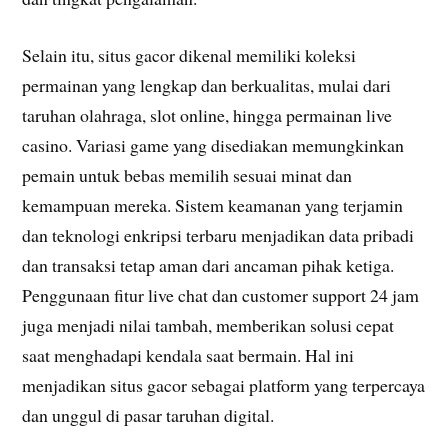
Selain itu, situs gacor dikenal memiliki koleksi
permainan yang lengkap dan berkualitas, mulai dari
taruhan olahraga, slot online, hingga permainan live
casino. Variasi game yang disediakan memungkinkan
pemain untuk bebas memilih sesuai minat dan
kemampuan mereka. Sistem keamanan yang terjamin
dan teknologi enkripsi terbaru menjadikan data pribadi
dan transaksi tetap aman dari ancaman pihak ketiga.
Penggunaan fitur live chat dan customer support 24 jam
juga menjadi nilai tambah, memberikan solusi cepat
saat menghadapi kendala saat bermain. Hal ini
menjadikan situs gacor sebagai platform yang terpercaya
dan unggul di pasar taruhan digital.