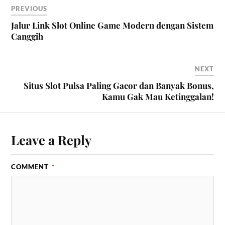
PREVIOUS
Jalur Link Slot Online Game Modern dengan Sistem
Canggih
NEXT
Situs Slot Pulsa Paling Gacor dan Banyak Bonus,
Kamu Gak Mau Ketinggalan!
Leave a Reply
COMMENT
*