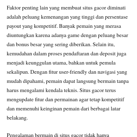
Faktor penting lain yang membuat situs gacor diminati
adalah peluang kemenangan yang tinggi dan persentase
payout yang kompetitif. Banyak pemain yang merasa
diuntungkan karena adanya game dengan peluang besar
dan bonus besar yang sering diberikan. Selain itu,
kemudahan dalam proses pendaftaran dan deposit juga
menjadi keunggulan utama, bahkan untuk pemula
sekalipun. Dengan fitur user-friendly dan navigasi yang
mudah dipahami, pemain dapat langsung bermain tanpa
harus mengalami kendala teknis. Situs gacor terus
mengupdate fitur dan permainan agar tetap kompetitif
dan memenuhi keinginan pemain dari berbagai latar
belakang.
Pengalaman bermain di situs gacor tidak hanya