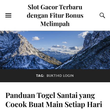
Slot Gacor Terbaru
dengan Fitur Bonus
Melimpah
TAG:
BUKTI4D LOGIN
Panduan Togel Santai yang
Cocok Buat Main Setiap Hari