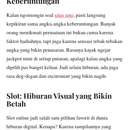
Keberuntungan
Kalau ngomongin soal
situs toto
, pasti langsung
kepikiran sama angka-angka keberuntungan. Banyak
orang menikmati permainan ini bukan cuma karena
faktor hadiahnya, tapi juga karena sensasi tebak-tebakan
angka yang bikin penasaran. Rasanya kayak ngejar
jackpot mini di setiap putaran, apalagi kalau angka yang
dipilih pas banget keluar. Jadi selain hiburan, ada juga
rasa deg-degan dan excitement yang bikin nagih.
Slot: Hiburan Visual yang Bikin
Betah
Slot online jadi salah satu pilihan favorit di dunia
hiburan digital. Kenapa? Karena tampilannya yang