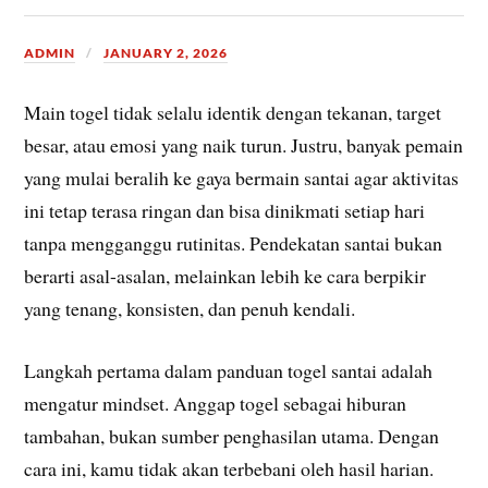
ADMIN
JANUARY 2, 2026
Main togel tidak selalu identik dengan tekanan, target
besar, atau emosi yang naik turun. Justru, banyak pemain
yang mulai beralih ke gaya bermain santai agar aktivitas
ini tetap terasa ringan dan bisa dinikmati setiap hari
tanpa mengganggu rutinitas. Pendekatan santai bukan
berarti asal-asalan, melainkan lebih ke cara berpikir
yang tenang, konsisten, dan penuh kendali.
Langkah pertama dalam panduan togel santai adalah
mengatur mindset. Anggap togel sebagai hiburan
tambahan, bukan sumber penghasilan utama. Dengan
cara ini, kamu tidak akan terbebani oleh hasil harian.