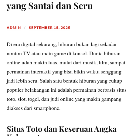
yang Santai dan Seru
ADMIN
SEPTEMBER 15, 2025
Di era digital sekarang, hiburan bukan lagi sekadar
nonton TV atau main game di konsol. Dunia hiburan
online udah makin luas, mulai dari musik, film, sampai
permainan interaktif yang bisa bikin waktu senggang
jadi lebih seru. Salah satu bentuk hiburan yang cukup
populer belakangan ini adalah permainan berbasis situs
toto, slot, togel, dan judi online yang makin gampang
diakses dari smartphone.
Situs Toto dan Keseruan Angka