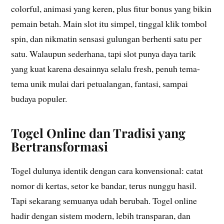
colorful, animasi yang keren, plus fitur bonus yang bikin
pemain betah. Main slot itu simpel, tinggal klik tombol
spin, dan nikmatin sensasi gulungan berhenti satu per
satu. Walaupun sederhana, tapi slot punya daya tarik
yang kuat karena desainnya selalu fresh, penuh tema-
tema unik mulai dari petualangan, fantasi, sampai
budaya populer.
Togel Online dan Tradisi yang
Bertransformasi
Togel dulunya identik dengan cara konvensional: catat
nomor di kertas, setor ke bandar, terus nunggu hasil.
Tapi sekarang semuanya udah berubah. Togel online
hadir dengan sistem modern, lebih transparan, dan