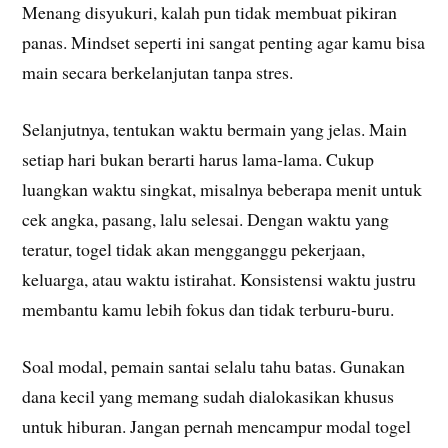
Menang disyukuri, kalah pun tidak membuat pikiran
panas. Mindset seperti ini sangat penting agar kamu bisa
main secara berkelanjutan tanpa stres.
Selanjutnya, tentukan waktu bermain yang jelas. Main
setiap hari bukan berarti harus lama-lama. Cukup
luangkan waktu singkat, misalnya beberapa menit untuk
cek angka, pasang, lalu selesai. Dengan waktu yang
teratur, togel tidak akan mengganggu pekerjaan,
keluarga, atau waktu istirahat. Konsistensi waktu justru
membantu kamu lebih fokus dan tidak terburu-buru.
Soal modal, pemain santai selalu tahu batas. Gunakan
dana kecil yang memang sudah dialokasikan khusus
untuk hiburan. Jangan pernah mencampur modal togel