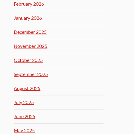
February 2026
January 2026
December 2025
November 2025
October 2025
September 2025
August 2025
July 2025
June 2025
May 2025