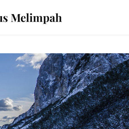
nus Melimpah