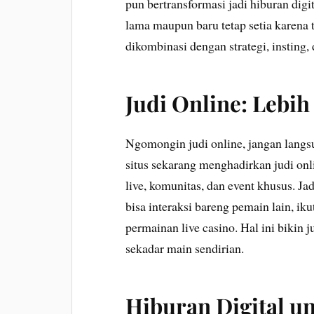
pun bertransformasi jadi hiburan dig
lama maupun baru tetap setia karena t
dikombinasi dengan strategi, insting, 
Judi Online: Lebi
Ngomongin judi online, jangan langsu
situs sekarang menghadirkan judi onli
live, komunitas, dan event khusus. Ja
bisa interaksi bareng pemain lain, ik
permainan live casino. Hal ini bikin j
sekadar main sendirian.
Hiburan Digital u