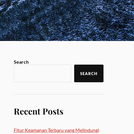
Search
SEARCH
Recent Posts
Fitur Keamanan Terbaru yang Melindungi