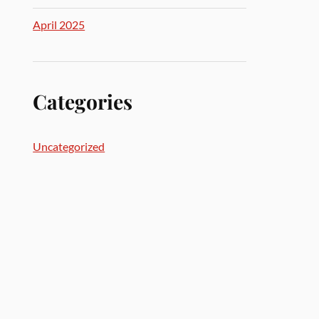
April 2025
Categories
Uncategorized