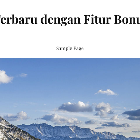
Terbaru dengan Fitur Bo
Sample Page