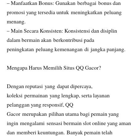
– Manfaatkan Bonus: Gunakan berbagai bonus dan
promosi yang tersedia untuk meningkatkan peluang
menang.
– Main Secara Konsisten: Konsistensi dan disiplin
dalam bermain akan berkontribusi pada
peningkatan peluang kemenangan di jangka panjang.
Mengapa Harus Memilih Situs QQ Gacor?
Dengan reputasi yang dapat dipercaya,
koleksi permainan yang lengkap, serta layanan
pelanggan yang responsif, QQ
Gacor merupakan pilihan utama bagi pemain yang
ingin mengalami sensasi bermain slot online yang aman
dan memberi keuntungan. Banyak pemain telah