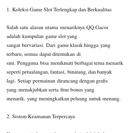
1. Koleksi Game Slot Terlengkap dan Berkualitas
Salah satu alasan utama menariknya QQ Gacor
adalah kumpulan game slot yang
sangat bervariasi. Dari game klasik hingga yang
terbaru, semua dapat ditemukan di
sini. Pengguna bisa menikmati berbagai tema menarik
seperti petualangan, fantasi, binatang, dan banyak
lagi. Setiap permainan dirancang dengan grafis
yang menakjubkan serta fitur bonus yang
menarik, yang meningkatkan peluang untuk menang.
2. Sistem Keamanan Terpercaya