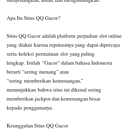
Apa Itu Situs QQ Gacor?
Situs QQ Gacor adalah platform perjudian slot online
yang diakui karena reputasinya yang dapat dipercaya
serta koleksi permainan slot yang paling
lengkap. Istilah “Gacor” dalam bahasa Indonesia
berarti “sering menang” atau
“sering memberikan kemenangan,”
menunjukkan bahwa situs ini dikenal sering
memberikan jackpot dan kemenangan besar
kepada penggunanya.
Keunggulan Situs QQ Gacor