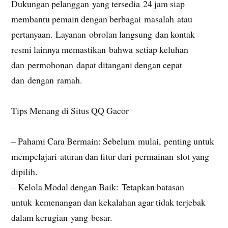
Dukungan pelanggan yang tersedia 24 jam siap
membantu pemain dengan berbagai masalah atau
pertanyaan. Layanan obrolan langsung dan kontak
resmi lainnya memastikan bahwa setiap keluhan
dan permohonan dapat ditangani dengan cepat
dan dengan ramah.
Tips Menang di Situs QQ Gacor
– Pahami Cara Bermain: Sebelum mulai, penting untuk
mempelajari aturan dan fitur dari permainan slot yang
dipilih.
– Kelola Modal dengan Baik: Tetapkan batasan
untuk kemenangan dan kekalahan agar tidak terjebak
dalam kerugian yang besar.