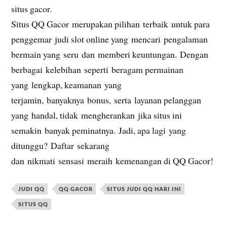
situs gacor.
Situs QQ Gacor merupakan pilihan terbaik untuk para
penggemar judi slot online yang mencari pengalaman
bermain yang seru dan memberi keuntungan. Dengan
berbagai kelebihan seperti beragam permainan
yang lengkap, keamanan yang
terjamin, banyaknya bonus, serta layanan pelanggan
yang handal, tidak mengherankan jika situs ini
semakin banyak peminatnya. Jadi, apa lagi yang
ditunggu? Daftar sekarang
dan nikmati sensasi meraih kemenangan di QQ Gacor!
JUDI QQ
QQ GACOR
SITUS JUDI QQ HARI INI
SITUS QQ