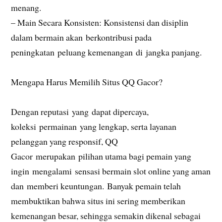
menang.
– Main Secara Konsisten: Konsistensi dan disiplin
dalam bermain akan berkontribusi pada
peningkatan peluang kemenangan di jangka panjang.
Mengapa Harus Memilih Situs QQ Gacor?
Dengan reputasi yang dapat dipercaya,
koleksi permainan yang lengkap, serta layanan
pelanggan yang responsif, QQ
Gacor merupakan pilihan utama bagi pemain yang
ingin mengalami sensasi bermain slot online yang aman
dan memberi keuntungan. Banyak pemain telah
membuktikan bahwa situs ini sering memberikan
kemenangan besar, sehingga semakin dikenal sebagai