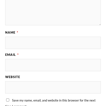
NAME
*
EMAIL
*
WEBSITE
Save my name, email, and website in this browser for the next