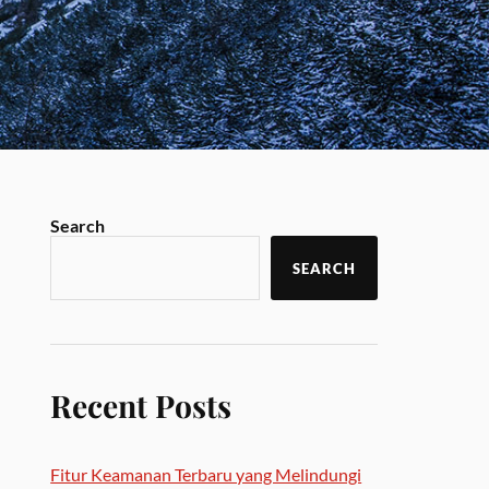
Search
SEARCH
Recent Posts
Fitur Keamanan Terbaru yang Melindungi