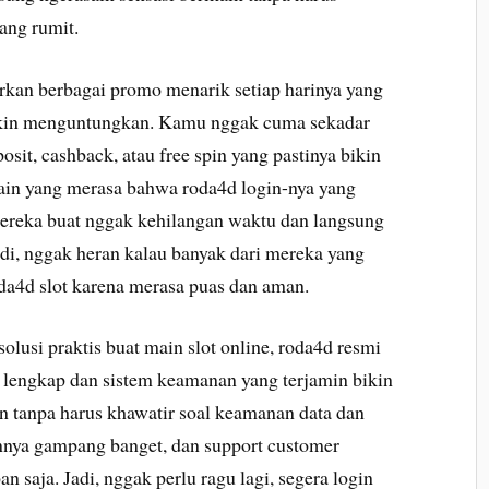
ang rumit.
rkan berbagai promo menarik setiap harinya yang
akin menguntungkan. Kamu nggak cuma sekadar
osit, cashback, atau free spin yang pastinya bikin
ain yang merasa bahwa roda4d login-nya yang
ereka buat nggak kehilangan waktu dan langsung
i, nggak heran kalau banyak dari mereka yang
da4d slot karena merasa puas dan aman.
olusi praktis buat main slot online, roda4d resmi
ur lengkap dan sistem keamanan yang terjamin bikin
 tanpa harus khawatir soal keamanan data dan
annya gampang banget, dan support customer
n saja. Jadi, nggak perlu ragu lagi, segera login