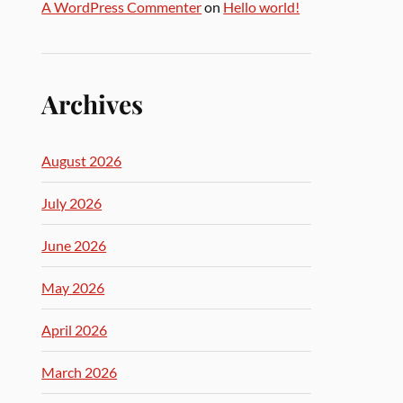
A WordPress Commenter
on
Hello world!
Archives
August 2026
July 2026
June 2026
May 2026
April 2026
March 2026