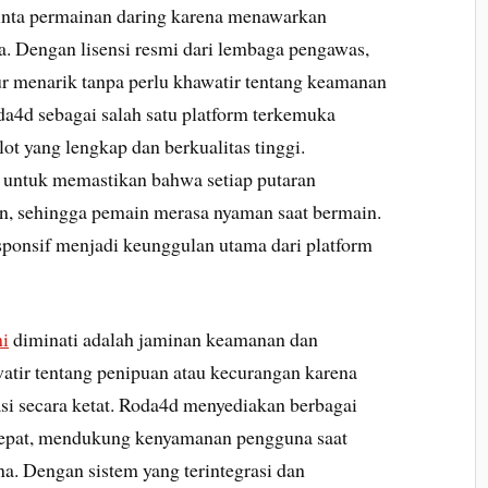
cinta permainan daring karena menawarkan
. Dengan lisensi resmi dari lembaga pengawas,
ur menarik tanpa perlu khawatir tentang keamanan
a4d sebagai salah satu platform terkemuka
ot yang lengkap dan berkualitas tinggi.
g untuk memastikan bahwa setiap putaran
an, sehingga pemain merasa nyaman saat bermain.
esponsif menjadi keunggulan utama dari platform
mi
diminati adalah jaminan keamanan dan
atir tentang penipuan atau kecurangan karena
si secara ketat. Roda4d menyediakan berbagai
epat, mendukung kenyamanan pengguna saat
a. Dengan sistem yang terintegrasi dan