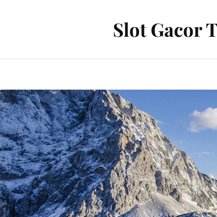
Slot Gacor 