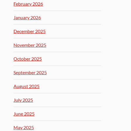
February 2026
January 2026
December 2025
November 2025
October 2025
September 2025
August 2025
July 2025
June 2025
May 2025