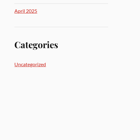
April 2025
Categories
Uncategorized