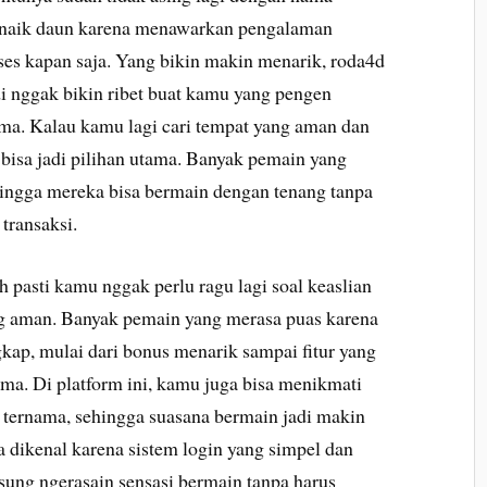
 naik daun karena menawarkan pengalaman
es kapan saja. Yang bikin makin menarik, roda4d
i nggak bikin ribet buat kamu yang pengen
ma. Kalau kamu lagi cari tempat yang aman dan
t bisa jadi pilihan utama. Banyak pemain yang
hingga mereka bisa bermain dengan tenang tanpa
transaksi.
pasti kamu nggak perlu ragu lagi soal keaslian
ng aman. Banyak pemain yang merasa puas karena
kap, mulai dari bonus menarik sampai fitur yang
. Di platform ini, kamu juga bisa menikmati
r ternama, sehingga suasana bermain jadi makin
 dikenal karena sistem login yang simpel dan
ngsung ngerasain sensasi bermain tanpa harus