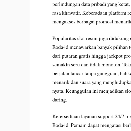
perlindungan data pribadi yang ketat
rasa khawatir. Keberadaan platform
mengakses berbagai promosi menari
Popularitas slot resmi juga didukung
Roda4d menawarkan banyak pilihan te
dari putaran gratis hingga jackpot p
semakin seru dan tidak monoton. Te
berjalan lancar tanpa gangguan, bahka
menarik dan suara yang menghidupkan
nyata. Keunggulan ini menjadikan slo
daring.
Ketersediaan layanan support 24/7 men
Roda4d. Pemain dapat mengatasi berb