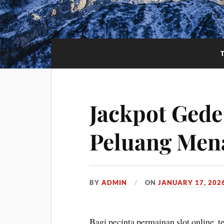
Jackpot Gede 
Peluang Mena
BY
ADMIN
ON
JANUARY 17, 202
Bagi pecinta permainan slot online, 