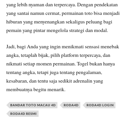
yang lebih nyaman dan terpercaya. Dengan pendekatan
yang santai namun cermat, permainan toto bisa menjadi
hiburan yang menyenangkan sekaligus peluang bagi
pemain yang pintar mengelola strategi dan modal.
Jadi, bagi Anda yang ingin menikmati sensasi menebak
angka, tetaplah bijak, pilih platform terpercaya, dan
nikmati setiap momen permainan. Togel bukan hanya
tentang angka, tetapi juga tentang pengalaman,
kesabaran, dan tentu saja sedikit adrenalin yang
membuatnya begitu menarik.
BANDAR TOTO MACAU 4D
RODA4D
RODA4D LOGIN
RODA4D RESMI