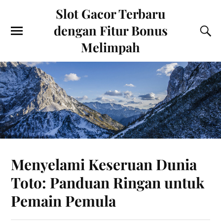
Slot Gacor Terbaru
dengan Fitur Bonus
Melimpah
Menyelami Keseruan Dunia
Toto: Panduan Ringan untuk
Pemain Pemula