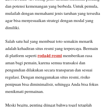
dan potensi kemenangan yang berbeda. Untuk pemula,
mulailah dengan memahami jenis taruhan yang tersedia
agar bisa menyesuaikan strategi dengan modal yang
dimiliki.
Salah satu hal yang membuat toto semakin menarik
adalah kehadiran situs resmi yang terpercaya. Bermain
roda4d resmi
di platform seperti
memberikan rasa
aman bagi pemain, karena semua transaksi dan
pengundian dilakukan secara transparan dan sesuai
regulasi. Dengan menggunakan situs resmi, risiko
penipuan bisa diminimalisir, sehingga Anda bisa fokus
menikmati permainan.
Meski begitu, penting diingat bahwa togel tetaplah