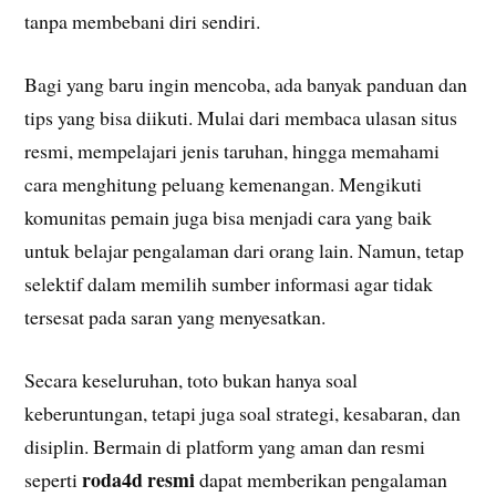
tanpa membebani diri sendiri.
Bagi yang baru ingin mencoba, ada banyak panduan dan
tips yang bisa diikuti. Mulai dari membaca ulasan situs
resmi, mempelajari jenis taruhan, hingga memahami
cara menghitung peluang kemenangan. Mengikuti
komunitas pemain juga bisa menjadi cara yang baik
untuk belajar pengalaman dari orang lain. Namun, tetap
selektif dalam memilih sumber informasi agar tidak
tersesat pada saran yang menyesatkan.
Secara keseluruhan, toto bukan hanya soal
keberuntungan, tetapi juga soal strategi, kesabaran, dan
disiplin. Bermain di platform yang aman dan resmi
roda4d resmi
seperti
dapat memberikan pengalaman