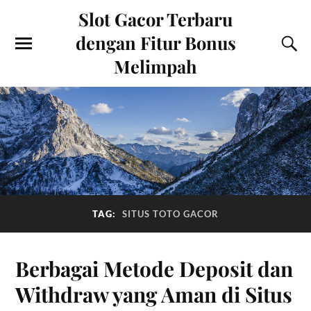
Slot Gacor Terbaru
dengan Fitur Bonus
Melimpah
TAG:
SITUS TOTO GACOR
Berbagai Metode Deposit dan
Withdraw yang Aman di Situs