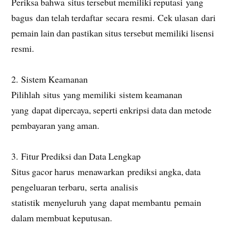
Periksa bahwa situs tersebut memiliki reputasi yang
bagus dan telah terdaftar secara resmi. Cek ulasan dari
pemain lain dan pastikan situs tersebut memiliki lisensi
resmi.
2. Sistem Keamanan
Pilihlah situs yang memiliki sistem keamanan
yang dapat dipercaya, seperti enkripsi data dan metode
pembayaran yang aman.
3. Fitur Prediksi dan Data Lengkap
Situs gacor harus menawarkan prediksi angka, data
pengeluaran terbaru, serta analisis
statistik menyeluruh yang dapat membantu pemain
dalam membuat keputusan.