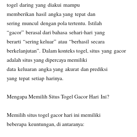
togel daring yang diakui mampu
memberikan hasil angka yang tepat dan
sering muncul dengan pola tertentu. Istilah
“gacor” berasal dari bahasa sehari-hari yang
berarti “sering keluar” atau “berhasil secara
berkelanjutan”. Dalam konteks togel, situs yang gacor
adalah situs yang dipercaya memiliki
data keluaran angka yang akurat dan prediksi
yang tepat setiap harinya.
Mengapa Memilih Situs Togel Gacor Hari Ini?
Memilih situs togel gacor hari ini memiliki
beberapa keuntungan, di antaranya: