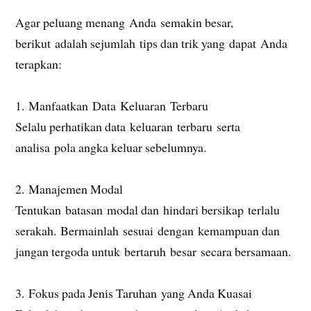
Agar peluang menang Anda semakin besar,
berikut adalah sejumlah tips dan trik yang dapat Anda
terapkan:
1. Manfaatkan Data Keluaran Terbaru
Selalu perhatikan data keluaran terbaru serta
analisa pola angka keluar sebelumnya.
2. Manajemen Modal
Tentukan batasan modal dan hindari bersikap terlalu
serakah. Bermainlah sesuai dengan kemampuan dan
jangan tergoda untuk bertaruh besar secara bersamaan.
3. Fokus pada Jenis Taruhan yang Anda Kuasai