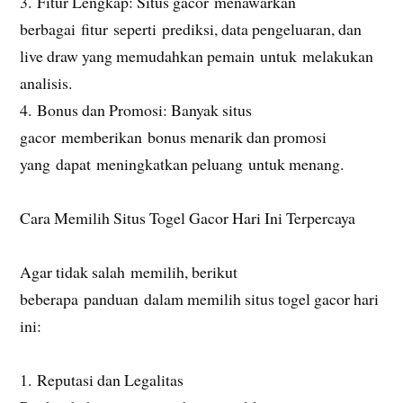
3. Fitur Lengkap: Situs gacor menawarkan
berbagai fitur seperti prediksi, data pengeluaran, dan
live draw yang memudahkan pemain untuk melakukan
analisis.
4. Bonus dan Promosi: Banyak situs
gacor memberikan bonus menarik dan promosi
yang dapat meningkatkan peluang untuk menang.
Cara Memilih Situs Togel Gacor Hari Ini Terpercaya
Agar tidak salah memilih, berikut
beberapa panduan dalam memilih situs togel gacor hari
ini:
1. Reputasi dan Legalitas