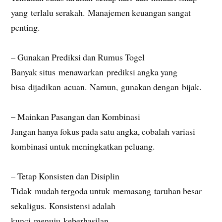
yang terlalu serakah. Manajemen keuangan sangat
penting.
– Gunakan Prediksi dan Rumus Togel
Banyak situs menawarkan prediksi angka yang
bisa dijadikan acuan. Namun, gunakan dengan bijak.
– Mainkan Pasangan dan Kombinasi
Jangan hanya fokus pada satu angka, cobalah variasi
kombinasi untuk meningkatkan peluang.
– Tetap Konsisten dan Disiplin
Tidak mudah tergoda untuk memasang taruhan besar
sekaligus. Konsistensi adalah
kunci menuju keberhasilan.