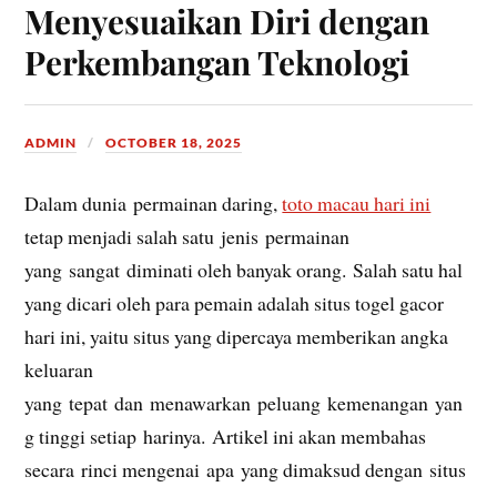
Menyesuaikan Diri dengan
Perkembangan Teknologi
ADMIN
OCTOBER 18, 2025
Dalam dunia permainan daring,
toto macau hari ini
tetap menjadi salah satu jenis permainan
yang sangat diminati oleh banyak orang. Salah satu hal
yang dicari oleh para pemain adalah situs togel gacor
hari ini, yaitu situs yang dipercaya memberikan angka
keluaran
yang tepat dan menawarkan peluang kemenangan yan
g tinggi setiap harinya. Artikel ini akan membahas
secara rinci mengenai apa yang dimaksud dengan situs