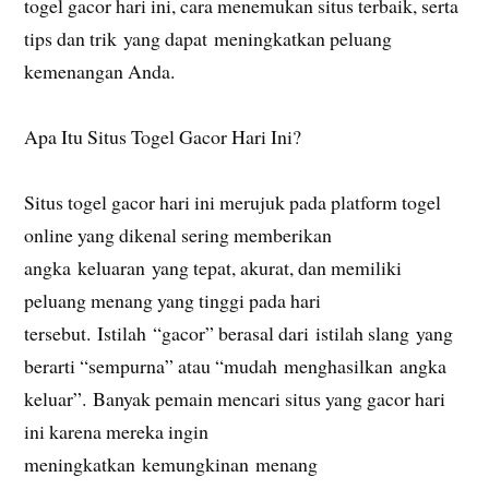
togel gacor hari ini, cara menemukan situs terbaik, serta
tips dan trik yang dapat meningkatkan peluang
kemenangan Anda.
Apa Itu Situs Togel Gacor Hari Ini?
Situs togel gacor hari ini merujuk pada platform togel
online yang dikenal sering memberikan
angka keluaran yang tepat, akurat, dan memiliki
peluang menang yang tinggi pada hari
tersebut. Istilah “gacor” berasal dari istilah slang yang
berarti “sempurna” atau “mudah menghasilkan angka
keluar”. Banyak pemain mencari situs yang gacor hari
ini karena mereka ingin
meningkatkan kemungkinan menang