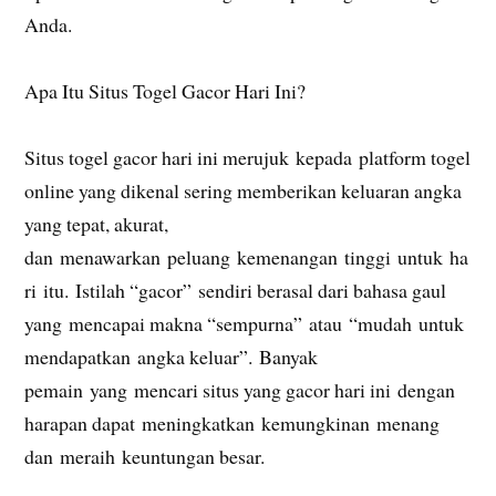
Anda.
Apa Itu Situs Togel Gacor Hari Ini?
Situs togel gacor hari ini merujuk kepada platform togel
online yang dikenal sering memberikan keluaran angka
yang tepat, akurat,
dan menawarkan peluang kemenangan tinggi untuk ha
ri itu. Istilah “gacor” sendiri berasal dari bahasa gaul
yang mencapai makna “sempurna” atau “mudah untuk
mendapatkan angka keluar”. Banyak
pemain yang mencari situs yang gacor hari ini dengan
harapan dapat meningkatkan kemungkinan menang
dan meraih keuntungan besar.