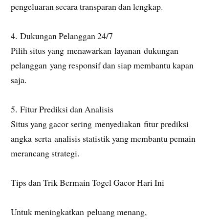
pengeluaran secara transparan dan lengkap.
4. Dukungan Pelanggan 24/7
Pilih situs yang menawarkan layanan dukungan
pelanggan yang responsif dan siap membantu kapan
saja.
5. Fitur Prediksi dan Analisis
Situs yang gacor sering menyediakan fitur prediksi
angka serta analisis statistik yang membantu pemain
merancang strategi.
Tips dan Trik Bermain Togel Gacor Hari Ini
Untuk meningkatkan peluang menang,