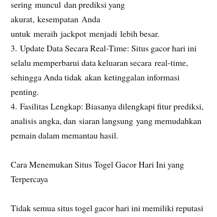
sering muncul dan prediksi yang
akurat, kesempatan Anda
untuk meraih jackpot menjadi lebih besar.
3. Update Data Secara Real-Time: Situs gacor hari ini
selalu memperbarui data keluaran secara real-time,
sehingga Anda tidak akan ketinggalan informasi
penting.
4. Fasilitas Lengkap: Biasanya dilengkapi fitur prediksi,
analisis angka, dan siaran langsung yang memudahkan
pemain dalam memantau hasil.
Cara Menemukan Situs Togel Gacor Hari Ini yang
Terpercaya
Tidak semua situs togel gacor hari ini memiliki reputasi