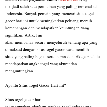
menjadi salah satu permainan yang paling terkenal di
Indonesia. Banyak pemain yang mencari situs togel
gacor hari ini untuk meningkatkan peluang meraih
kemenangan dan mendapatkan keuntungan yang
signifikan. Artikel ini
akan membahas secara menyeluruh tentang apa yang
dimaksud dengan situs togel gacor, cara memilih
situs yang paling bagus, serta saran dan trik agar selalu
mendapatkan angka togel yang akurat dan
menguntungkan.
Apa Itu Situs Togel Gacor Hari Ini?
Situs togel gacor hari
ini merupakan platform taruhan togel online yang