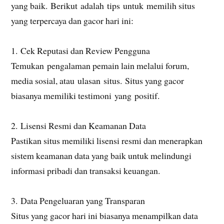
yang baik. Berikut adalah tips untuk memilih situs
yang terpercaya dan gacor hari ini:
1. Cek Reputasi dan Review Pengguna
Temukan pengalaman pemain lain melalui forum,
media sosial, atau ulasan situs. Situs yang gacor
biasanya memiliki testimoni yang positif.
2. Lisensi Resmi dan Keamanan Data
Pastikan situs memiliki lisensi resmi dan menerapkan
sistem keamanan data yang baik untuk melindungi
informasi pribadi dan transaksi keuangan.
3. Data Pengeluaran yang Transparan
Situs yang gacor hari ini biasanya menampilkan data